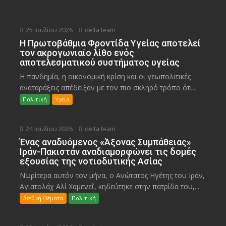
25 Ιουλίου 2026
delta team
Η Πρωτοβάθμια Φροντίδα Υγείας αποτελεί
τον ακρογωνιαίο λίθο ενός
αποτελεσματικού συστήματος υγείας
Η πανδημία, η οικονομική κρίση και οι γεωπολιτικές
αναταράξεις απέδειξαν με τον πιο σκληρό τρόπο ότι...
Πολιτική
Υγεία
24 Ιουλίου 2026
delta team
Ένας αναδυόμενος «Άξονας Συμπάθειας»
Ιράν-Πακιστάν αναδιαμορφώνει τις δομές
εξουσίας της νοτιοδυτικής Ασίας
Νωρίτερα αυτόν τον μήνα, ο Ανώτατος Ηγέτης του Ιράν,
Αγιατολάχ Αλί Χαμενεΐ, κηδεύτηκε στην πατρίδα του,...
Διεθνή Θέματα
Πολιτική