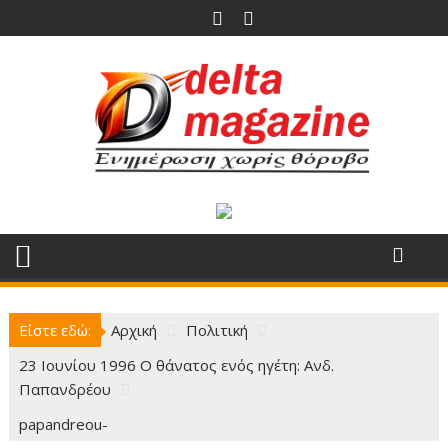
Περάστε
στο
περιεχόμενο
Είστε εδώ:
Αρχική
Πολιτική
23 Ιουνίου 1996 Ο θάνατος ενός ηγέτη: Ανδ.
Παπανδρέου
papandreou-