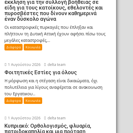
έκκληση για την συλλογή βοήθειας σε
είδη για τους κατοίκους, εθελοντές και
πυροσβέστες που δίνουν καθημερινά
έναν δύσκολο αγώνα
Οι καταστροφικές πυρκαγιές που έπληξαν και
πλήττουν τη Δυτική Αττική έχουν αφήσει πίσω τους
μεγάλες καταστροφές,...
Διάφορα
Κοινωνία
1 Αυγούστου 2026
delta team
Φοιτητικές Εστίες για όλους
Η μόρφωση και η στέγαση είναι δικαιώματα, όχι
πολυτέλεια για λίγους αναφέρεται σε ανακοινωση
του Εργατικου...
Διάφορα
Κοινωνία
1 Αυγούστου 2026
delta team
Κυπριακό: Ορθολογισμός, φλυαρία,
πατριδοκαπηλία και μια πρόταση