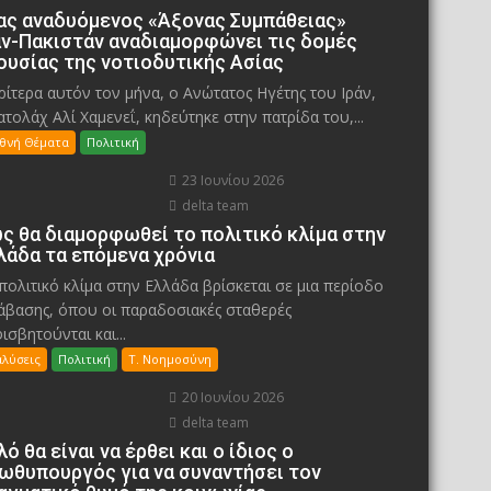
ας αναδυόμενος «Άξονας Συμπάθειας»
άν-Πακιστάν αναδιαμορφώνει τις δομές
ουσίας της νοτιοδυτικής Ασίας
ίτερα αυτόν τον μήνα, ο Ανώτατος Ηγέτης του Ιράν,
ατολάχ Αλί Χαμενεΐ, κηδεύτηκε στην πατρίδα του,...
εθνή Θέματα
Πολιτική
23 Ιουνίου 2026
delta team
ς θα διαμορφωθεί το πολιτικό κλίμα στην
λάδα τα επόμενα χρόνια
πολιτικό κλίμα στην Ελλάδα βρίσκεται σε μια περίοδο
άβασης, όπου οι παραδοσιακές σταθερές
ισβητούνται και...
αλύσεις
Πολιτική
Τ. Νοημοσύνη
20 Ιουνίου 2026
delta team
λό θα είναι να έρθει και ο ίδιος ο
ωθυπουργός για να συναντήσει τον