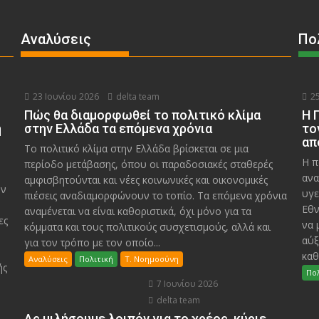
Αναλύσεις
Πο
23 Ιουνίου 2026
delta team
25
Πώς θα διαμορφωθεί το πολιτικό κλίμα
Η 
η
στην Ελλάδα τα επόμενα χρόνια
το
απ
Το πολιτικό κλίμα στην Ελλάδα βρίσκεται σε μια
Η π
περίοδο μετάβασης, όπου οι παραδοσιακές σταθερές
ανα
αμφισβητούνται και νέες κοινωνικές και οικονομικές
υν
υγε
πιέσεις αναδιαμορφώνουν το τοπίο. Τα επόμενα χρόνια
Εθν
αναμένεται να είναι καθοριστικά, όχι μόνο για τα
ες
να 
κόμματα και τους πολιτικούς συσχετισμούς, αλλά και
αύξ
για τον τρόπο με τον οποίο...
καθ
Αναλύσεις
Πολιτική
Τ. Νοημοσύνη
ής
Πολ
7 Ιουνίου 2026
delta team
Ας μιλήσουμε λοιπόν για το χρέος, κύριε