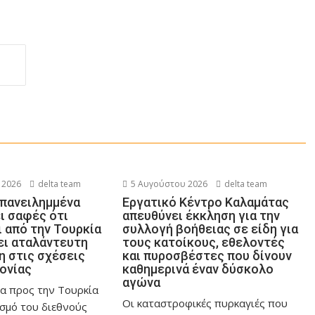
 2026
delta team
5 Αυγούστου 2026
delta team
επανειλημμένα
Εργατικό Κέντρο Καλαμάτας
ι σαφές ότι
απευθύνει έκκληση για την
 από την Τουρκία
συλλογή βοήθειας σε είδη για
ει αταλάντευτη
τους κατοίκους, εθελοντές
 στις σχέσεις
και πυροσβέστες που δίνουν
ονίας
καθημερινά έναν δύσκολο
αγώνα
α προς την Τουρκία
Οι καταστροφικές πυρκαγιές που
ασμό του διεθνούς