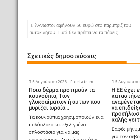
ε
ί
Πλοήγηση
τ
Άγνωστοι αφήνουν 50 ευρώ στο παρμπρίζ του
άρθρων
αυτοκινήτου -Γιατί δεν πρέπει να τα πάρεις
ε
Σχετικές δημοσιεύσεις
5 Αυγούστου 2026
delta team
5 Αυγούστου
Ποιο δέρμα προτιμούν τα
Η ΕΕ έχει 
κουνούπια; Των
καταστήσε
γλυκοαίματων ή αυτων που
αναμένεται
μυρίζει ωραία…
να επιδείξ
προσήλωση
Τα κουνούπια χρησιμοποιούν ένα
καλής γειτ
πολύπλοκο και εξελιγμένο
Σαφές μήνυμ
οπλοστάσιο για να μας
για τον σεβ
ανιχνεύσουν. Δεν είμαστε όλοι