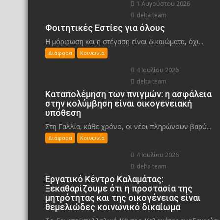
1 Αυγούστου 2026
delta team
Φοιτητικές Εστίες για όλους
Η μόρφωση και η στέγαση είναι δικαιώματα, όχι...
Διάφορα
Κοινωνία
4 Ιουλίου 2026
delta team
Καταπολέμηση των πνιγμών: η ασφάλεια
στην κολύμβηση είναι οικογενειακή
υπόθεση
Στη Γαλλία, κάθε χρόνο, οι νέοι πληρώνουν βαρύ...
Διάφορα
Κοινωνία
4 Ιουλίου 2026
delta team
Εργατικό Κέντρο Καλαμάτας:
Ξεκαθαρίζουμε ότι η προστασία της
μητρότητας και της οικογένειας είναι
θεμελιώδες κοινωνικό δικαίωμα