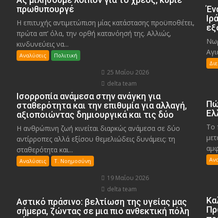
πρωθυπουργέ
Έν
Ιρ
Η επιτυχής αντιμετώπιση μίας κατάστασης προϋποθέτει,
εξ
πρώτα απ’ όλα, την ορθή κατανόησή της. Αλλιώς,
Νωρ
κινδυνεύεις να...
Αγι
Αναλύσεις
Πολιτική
Δι
25 Μαΐου 2026
delta team
Ισορροπία ανάμεσα στην ανάγκη για
Πώ
σταθερότητα και την επιθυμία για αλλαγή,
Ελ
αξιοποιώντας δημιουργικά και τις δύο
Το 
Η ανθρώπινη ζωή κινείται διαρκώς ανάμεσα σε δύο
μετ
αντίρροπες αλλά εξίσου θεμελιώδεις δυνάμεις: τη
αμφ
σταθερότητα και...
Αν
Αναλύσεις
Τ. Νοημοσύνη
19 Μαΐου 2026
delta team
Κα
Αστικό πράσινο: βελτίωση της υγείας μας
Πρ
σήμερα, ζώντας σε μια πιο ανθεκτική πόλη