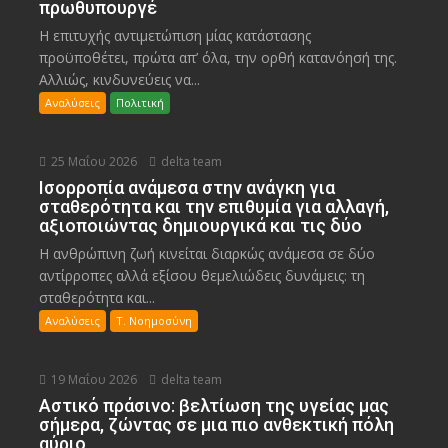
πρωθυπουργέ
Η επιτυχής αντιμετώπιση μίας κατάστασης
προϋποθέτει, πρώτα απ’ όλα, την ορθή κατανόησή της.
Αλλιώς, κινδυνεύεις να...
Αναλύσεις
Πολιτική
25 Μαΐου 2026
delta team
Ισορροπία ανάμεσα στην ανάγκη για
σταθερότητα και την επιθυμία για αλλαγή,
αξιοποιώντας δημιουργικά και τις δύο
Η ανθρώπινη ζωή κινείται διαρκώς ανάμεσα σε δύο
αντίρροπες αλλά εξίσου θεμελιώδεις δυνάμεις: τη
σταθερότητα και...
Αναλύσεις
Τ. Νοημοσύνη
19 Μαΐου 2026
delta team
Αστικό πράσινο: βελτίωση της υγείας μας
σήμερα, ζώντας σε μια πιο ανθεκτική πόλη
αύριο