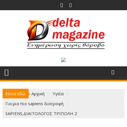
Περάστε
στο
περιεχόμενο
Είστε εδώ:
Αρχική
Υγεία
Για μια πιο sapiens διατροφή
SAPIENS,ΔΙΑΙΤΟΛΟΓΟΣ ΤΡΙΠΟΛΗ 2