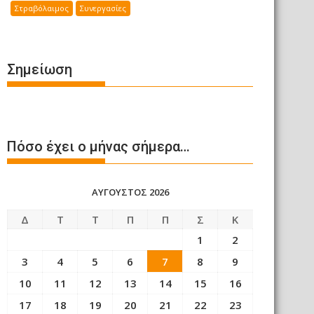
Στραβόλαιμος
Συνεργασίες
Σημείωση
Πόσο έχει ο μήνας σήμερα…
ΑΎΓΟΥΣΤΟΣ 2026
Δ
Τ
Τ
Π
Π
Σ
Κ
1
2
3
4
5
6
7
8
9
10
11
12
13
14
15
16
17
18
19
20
21
22
23