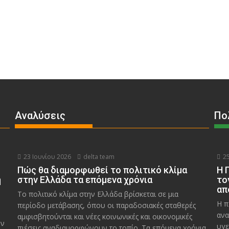
Αναλύσεις
Πο
23 Ιουνίου 2026
delta team
25
Πώς θα διαμορφωθεί το πολιτικό κλίμα
Η 
η
στην Ελλάδα τα επόμενα χρόνια
το
απ
Το πολιτικό κλίμα στην Ελλάδα βρίσκεται σε μια
Η π
περίοδο μετάβασης, όπου οι παραδοσιακές σταθερές
ανα
αμφισβητούνται και νέες κοινωνικές και οικονομικές
υν
υγε
πιέσεις αναδιαμορφώνουν το τοπίο. Τα επόμενα χρόνια