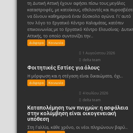
τη Δυτική Αττική έχουν αφήσει πίσω τους μεγάλες
καταστροφές, με κατοίκους, εθελοντές και πυροσβέστ
να δίνουν καθημερινά έναν δύσκολο αγώνα. Γι’ αυτό
τον λόγο το Εργατικό Κέντρο Καλαμάτας, κατόπιν
επικοινωνίας με το Εργατικό Κέντρο Ελευσίνας- Δυτικ
Αττικής, το οποίο συντονίζει την...
Διάφορα
Κοινωνία
1 Αυγούστου 2026
delta team
Φοιτητικές Εστίες για όλους
Η μόρφωση και η στέγαση είναι δικαιώματα, όχι...
Διάφορα
Κοινωνία
4 Ιουλίου 2026
delta team
Καταπολέμηση των πνιγμών: η ασφάλεια
στην κολύμβηση είναι οικογενειακή
υπόθεση
Στη Γαλλία, κάθε χρόνο, οι νέοι πληρώνουν βαρύ...