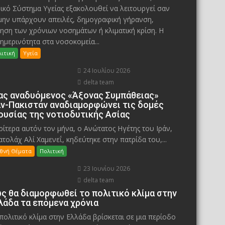
ικό Σύστημα Υγείας εξακολουθεί να λειτουργεί σαν
μην υπάρχουν απειλές, δημογραφική γήρανση,
ηση των χρόνιων νοσημάτων ή κλιματική κρίση. Η
ημερινότητα στα νοσοκομεία...
ιτική
Υγεία
24 Ιουλίου 2026
delta team
ας αναδυόμενος «Άξονας Συμπάθειας»
άν-Πακιστάν αναδιαμορφώνει τις δομές
ουσίας της νοτιοδυτικής Ασίας
ίτερα αυτόν τον μήνα, ο Ανώτατος Ηγέτης του Ιράν,
ατολάχ Αλί Χαμενεΐ, κηδεύτηκε στην πατρίδα του,...
εθνή Θέματα
Πολιτική
23 Ιουνίου 2026
delta team
ς θα διαμορφωθεί το πολιτικό κλίμα στην
λάδα τα επόμενα χρόνια
πολιτικό κλίμα στην Ελλάδα βρίσκεται σε μια περίοδο