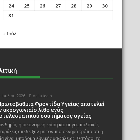
24
25
26
27
28
29
30
31
« Ιούλ
λιτική
 Ιουλίου 2026
delta team
Πρωτοβάθμια Φροντίδα Υγείας αποτελεί
ν ακρογωνιαίο λίθο ενός
οτελεσματικού συστήματος υγείας
ανδημία, η οικονομική κρίση και οι γεωπολιτικές
ταράξεις απέδειξαν με τον πιο σκληρό τρόπο ότι η
ία είναι υποδομή εθνικής ασφάλειας. Ωστόσο, το