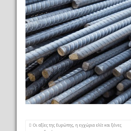
ε
ί
τ
ε
Πλοήγηση
Οι αξίες της Ευρώπης, η εγχώρια ελίτ και ξένες