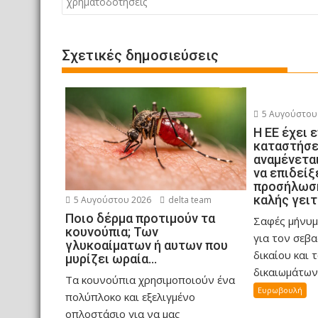
άρθρων
χρηματοδοτήσεις
Σχετικές δημοσιεύσεις
5 Αυγούστου
Η ΕΕ έχει 
καταστήσε
αναμένεται
να επιδείξ
προσήλωση
καλής γειτ
5 Αυγούστου 2026
delta team
Ποιο δέρμα προτιμούν τα
Σαφές μήνυμ
κουνούπια; Των
για τον σεβ
γλυκοαίματων ή αυτων που
δικαίου και 
μυρίζει ωραία…
δικαιωμάτων 
Τα κουνούπια χρησιμοποιούν ένα
Ευρωβουλή
πολύπλοκο και εξελιγμένο
οπλοστάσιο για να μας