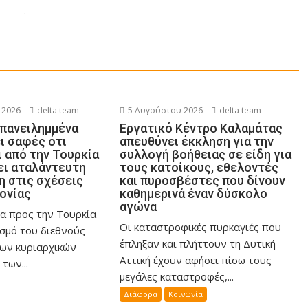
 2026
delta team
5 Αυγούστου 2026
delta team
επανειλημμένα
Εργατικό Κέντρο Καλαμάτας
ι σαφές ότι
απευθύνει έκκληση για την
 από την Τουρκία
συλλογή βοήθειας σε είδη για
ει αταλάντευτη
τους κατοίκους, εθελοντές
 στις σχέσεις
και πυροσβέστες που δίνουν
ονίας
καθημερινά έναν δύσκολο
αγώνα
α προς την Τουρκία
Οι καταστροφικές πυρκαγιές που
ασμό του διεθνούς
έπληξαν και πλήττουν τη Δυτική
των κυριαρχικών
Αττική έχουν αφήσει πίσω τους
των...
μεγάλες καταστροφές,...
Διάφορα
Κοινωνία