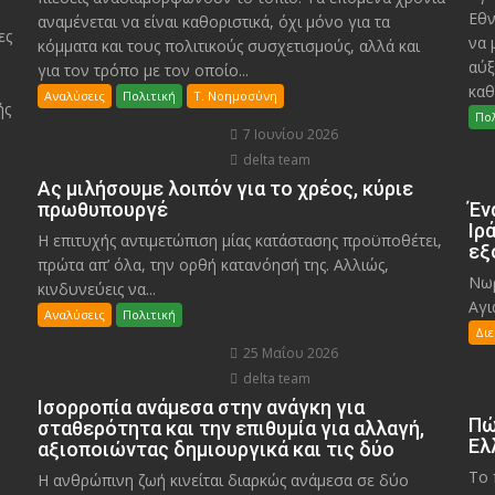
Εθν
αναμένεται να είναι καθοριστικά, όχι μόνο για τα
ες
να 
κόμματα και τους πολιτικούς συσχετισμούς, αλλά και
αύξ
για τον τρόπο με τον οποίο...
καθ
Αναλύσεις
Πολιτική
Τ. Νοημοσύνη
ής
Πολ
7 Ιουνίου 2026
delta team
Ας μιλήσουμε λοιπόν για το χρέος, κύριε
πρωθυπουργέ
Έν
Ιρ
Η επιτυχής αντιμετώπιση μίας κατάστασης προϋποθέτει,
εξ
πρώτα απ’ όλα, την ορθή κατανόησή της. Αλλιώς,
Νωρ
κινδυνεύεις να...
Αγι
Αναλύσεις
Πολιτική
Δι
25 Μαΐου 2026
delta team
Ισορροπία ανάμεσα στην ανάγκη για
Πώ
σταθερότητα και την επιθυμία για αλλαγή,
Ελ
αξιοποιώντας δημιουργικά και τις δύο
Το 
Η ανθρώπινη ζωή κινείται διαρκώς ανάμεσα σε δύο