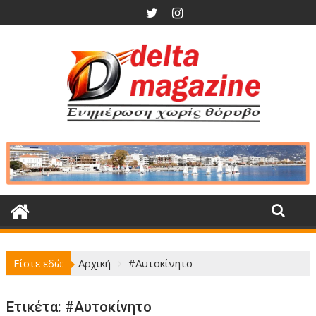
Περάστε
στο
περιεχόμενο
Είστε εδώ:
Αρχική
#Αυτοκίνητο
Ετικέτα:
#Αυτοκίνητο