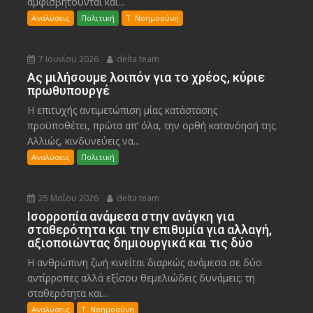
αμφισβητούνται και...
Αναλύσεις
Πολιτική
Τ. Νοημοσύνη
7 Ιουνίου 2026
delta team
Ας μιλήσουμε λοιπόν για το χρέος, κύριε
πρωθυπουργέ
Η επιτυχής αντιμετώπιση μίας κατάστασης
προϋποθέτει, πρώτα απ’ όλα, την ορθή κατανόησή της.
Αλλιώς, κινδυνεύεις να...
Αναλύσεις
Πολιτική
25 Μαΐου 2026
delta team
Ισορροπία ανάμεσα στην ανάγκη για
σταθερότητα και την επιθυμία για αλλαγή,
αξιοποιώντας δημιουργικά και τις δύο
Η ανθρώπινη ζωή κινείται διαρκώς ανάμεσα σε δύο
αντίρροπες αλλά εξίσου θεμελιώδεις δυνάμεις: τη
σταθερότητα και...
Αναλύσεις
Τ. Νοημοσύνη