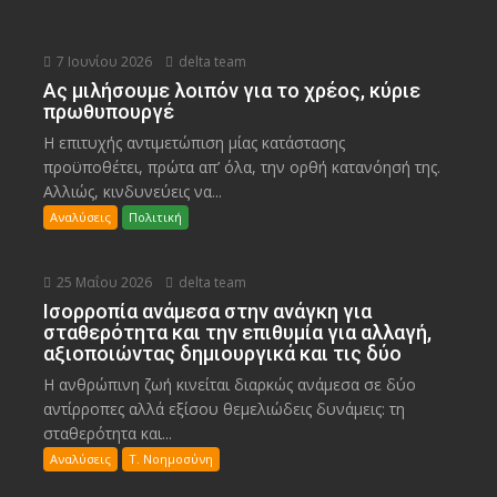
7 Ιουνίου 2026
delta team
Ας μιλήσουμε λοιπόν για το χρέος, κύριε
πρωθυπουργέ
Η επιτυχής αντιμετώπιση μίας κατάστασης
προϋποθέτει, πρώτα απ’ όλα, την ορθή κατανόησή της.
Αλλιώς, κινδυνεύεις να...
Αναλύσεις
Πολιτική
25 Μαΐου 2026
delta team
Ισορροπία ανάμεσα στην ανάγκη για
σταθερότητα και την επιθυμία για αλλαγή,
αξιοποιώντας δημιουργικά και τις δύο
Η ανθρώπινη ζωή κινείται διαρκώς ανάμεσα σε δύο
αντίρροπες αλλά εξίσου θεμελιώδεις δυνάμεις: τη
σταθερότητα και...
Αναλύσεις
Τ. Νοημοσύνη