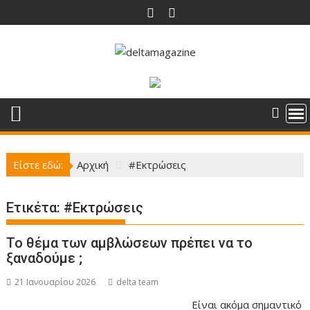
Περάστε
στο
περιεχόμενο
Είστε εδώ:
Αρχική
#Εκτρώσεις
Ετικέτα:
#Εκτρώσεις
Το θέμα των αμβλώσεων πρέπει να το
ξαναδούμε ;
21 Ιανουαρίου 2026
delta team
Είναι ακόμα σημαντικό