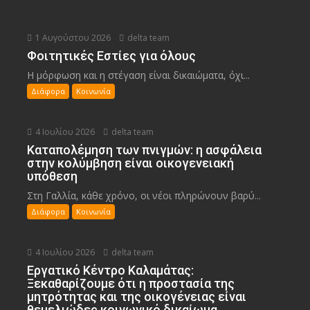
1 Αυγούστου 2026
delta team
Φοιτητικές Εστίες για όλους
Η μόρφωση και η στέγαση είναι δικαιώματα, όχι...
Διάφορα
Κοινωνία
4 Ιουλίου 2026
delta team
Καταπολέμηση των πνιγμών: η ασφάλεια
στην κολύμβηση είναι οικογενειακή
υπόθεση
Στη Γαλλία, κάθε χρόνο, οι νέοι πληρώνουν βαρύ...
Διάφορα
Κοινωνία
4 Ιουλίου 2026
delta team
Εργατικό Κέντρο Καλαμάτας:
Ξεκαθαρίζουμε ότι η προστασία της
μητρότητας και της οικογένειας είναι
θεμελιώδες κοινωνικό δικαίωμα