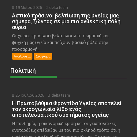
19 Μαΐου 2026
delta team
Αστικό πράσινο: βελτίωση της υγείας μας
σήμερα, ζώντας σε μια πιο ανθεκτική πόλη
αύριο
Οι χώροι πρασίνου βελτιώνουν τη σωματική και
ψυχική μας υγεία και παίζουν βασικό ρόλο στην
προσαρμογή...
Αναλύσεις
Διάφορα
Πολιτική
25 Ιουλίου 2026
delta team
Η Πρωτοβάθμια Φροντίδα Υγείας αποτελεί
τον ακρογωνιαίο λίθο ενός
αποτελεσματικού συστήματος υγείας
Η πανδημία, η οικονομική κρίση και οι γεωπολιτικές
αναταράξεις απέδειξαν με τον πιο σκληρό τρόπο ότι η
υγεία είναι υποδομή εθνικής ασφάλειας. Ωστόσο, το