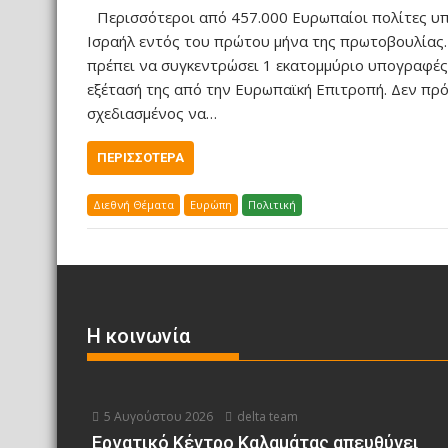
ε
Περισσότεροι από 457.000 Ευρωπαίοι πολίτες υπ
Ισραήλ εντός του πρώτου μήνα της πρωτοβουλίας.
ί
πρέπει να συγκεντρώσει 1 εκατομμύριο υπογραφές 
τ
εξέτασή της από την Ευρωπαϊκή Επιτροπή. Δεν πρόκ
ε
σχεδιασμένος να…
ΠΕΡΙΣΣΌΤΕΡΑ
Διεθνή Θέματα
Ευρώπη
Πολιτική
Η κοινωνία
5 Αυγούστου 2026
delta team
Εργατικό Κέντρο Καλαμάτας απευθύνει