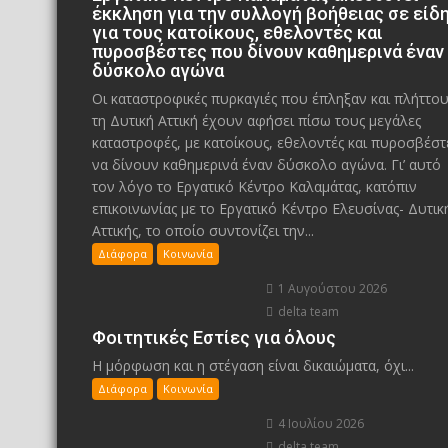
έκκληση για την συλλογή βοήθειας σε είδ
για τους κατοίκους, εθελοντές και
πυροσβέστες που δίνουν καθημερινά έναν
δύσκολο αγώνα
Οι καταστροφικές πυρκαγιές που έπληξαν και πλήττο
τη Δυτική Αττική έχουν αφήσει πίσω τους μεγάλες
καταστροφές, με κατοίκους, εθελοντές και πυροσβέστ
να δίνουν καθημερινά έναν δύσκολο αγώνα. Γι’ αυτό
τον λόγο το Εργατικό Κέντρο Καλαμάτας, κατόπιν
επικοινωνίας με το Εργατικό Κέντρο Ελευσίνας- Δυτικ
Αττικής, το οποίο συντονίζει την...
Διάφορα
Κοινωνία
1 Αυγούστου 2026
delta team
Φοιτητικές Εστίες για όλους
Η μόρφωση και η στέγαση είναι δικαιώματα, όχι...
Διάφορα
Κοινωνία
4 Ιουλίου 2026
delta team