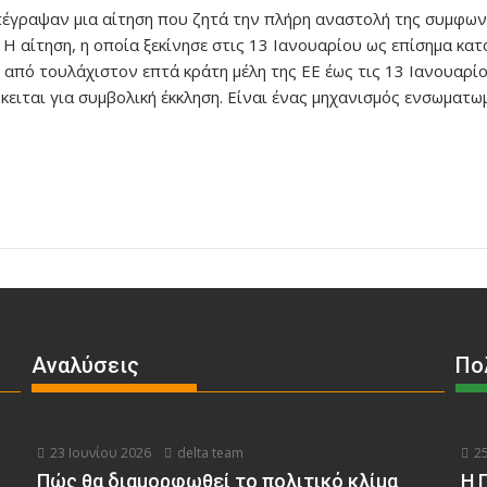
έγραψαν μια αίτηση που ζητά την πλήρη αναστολή της συμφωνί
 Η αίτηση, η οποία ξεκίνησε στις 13 Ιανουαρίου ως επίσημα 
από τουλάχιστον επτά κράτη μέλη της ΕΕ έως τις 13 Ιανουαρίου
ειται για συμβολική έκκληση. Είναι ένας μηχανισμός ενσωματω
Αναλύσεις
Πο
23 Ιουνίου 2026
delta team
25
Πώς θα διαμορφωθεί το πολιτικό κλίμα
Η 