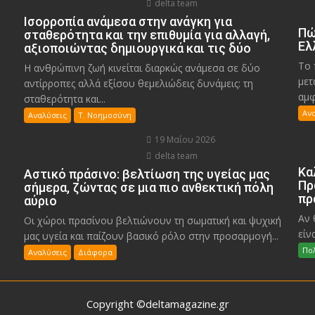
delta team
Ισορροπία ανάμεσα στην ανάγκη για
Πώ
σταθερότητα και την επιθυμία για αλλαγή,
Ελ
αξιοποιώντας δημιουργικά και τις δύο
Το 
Η ανθρώπινη ζωή κινείται διαρκώς ανάμεσα σε δύο
μετ
αντίρροπες αλλά εξίσου θεμελιώδεις δυνάμεις: τη
αμφ
σταθερότητα και...
Αν
Αναλύσεις
Τ. Νοημοσύνη
19 Μαΐου 2026
delta team
Κα
Αστικό πράσινο: βελτίωση της υγείας μας
Πρ
σήμερα, ζώντας σε μια πιο ανθεκτική πόλη
πρ
αύριο
Αν 
Οι χώροι πρασίνου βελτιώνουν τη σωματική και ψυχική
είν
μας υγεία και παίζουν βασικό ρόλο στην προσαρμογή...
Πολ
Αναλύσεις
Διάφορα
Copyright ©deltamagazine.gr