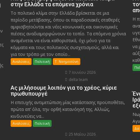
η
στην Ελλάδα τα επόμενα χρόνια
το
απ
Το πολιτικό κλίμα στην Ελλάδα βρίσκεται σε μια
Η π
περίοδο μετάβασης, όπου οι παραδοσιακές σταθερές
ανα
αμφισβητούνται και νέες κοινωνικές και οικονομικές
υν
υγε
πιέσεις αναδιαμορφώνουν το τοπίο. Τα επόμενα χρόνια
Εθν
αναμένεται να είναι καθοριστικά, όχι μόνο για τα
ες
να 
κόμματα και τους πολιτικούς συσχετισμούς, αλλά και
αύξ
για τον τρόπο με τον οποίο...
καθ
Αναλύσεις
Πολιτική
Τ. Νοημοσύνη
ής
Πολ
7 Ιουνίου 2026
delta team
Ας μιλήσουμε λοιπόν για το χρέος, κύριε
πρωθυπουργέ
Έν
Ιρ
Η επιτυχής αντιμετώπιση μίας κατάστασης προϋποθέτει,
εξ
πρώτα απ’ όλα, την ορθή κατανόησή της. Αλλιώς,
Νωρ
κινδυνεύεις να...
Αγι
Αναλύσεις
Πολιτική
Δι
25 Μαΐου 2026