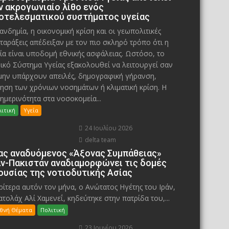
ν ακρογωνιαίο λίθο ενός
οτελεσματικού συστήματος υγείας
ανδημία, η οικονομική κρίση και οι γεωπολιτικές
ταράξεις απέδειξαν με τον πιο σκληρό τρόπο ότι η
ία είναι υποδομή εθνικής ασφάλειας. Ωστόσο, το
ικό Σύστημα Υγείας εξακολουθεί να λειτουργεί σαν
μην υπάρχουν απειλές, δημογραφική γήρανση,
ηση των χρόνιων νοσημάτων ή κλιματική κρίση. Η
ημερινότητα στα νοσοκομεία...
ιτική
Υγεία
24 Ιουλίου 2026
delta team
ας αναδυόμενος «Άξονας Συμπάθειας»
άν-Πακιστάν αναδιαμορφώνει τις δομές
ουσίας της νοτιοδυτικής Ασίας
ίτερα αυτόν τον μήνα, ο Ανώτατος Ηγέτης του Ιράν,
ατολάχ Αλί Χαμενεΐ, κηδεύτηκε στην πατρίδα του,...
εθνή Θέματα
Πολιτική
23 Ιουνίου 2026