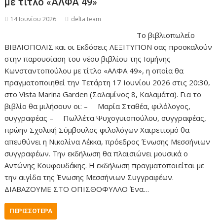
με τίτλο «ΑΛΦΑ 49»
14 Ιουνίου 2026
delta team
Το βιβλιοπωλείο
ΒΙΒΛΙΟΠΟΛΙΣ και οι Εκδόσεις ΛΕΞΙΤΥΠΟΝ σας προσκαλούν
στην παρουσίαση του νέου βιβλίου της Ισμήνης
Κωνσταντοπούλου με τίτλο «ΑΛΦΑ 49», η οποία θα
πραγματοποιηθεί την Τετάρτη 17 Ιουνίου 2026 στις 20:30,
στο Vista Marina Garden (Σαλαμίνος 8, Καλαμάτα). Για το
βιβλίο θα μιλήσουν οι: – Μαρία Σταθέα, φιλόλογος,
συγγραφέας – Πωλλέτα Ψυχογυιοπούλου, συγγραφέας,
πρώην Σχολική Σύμβουλος φιλολόγων Χαιρετισμό θα
απευθύνει η Νικολίνα Λέκκα, πρόεδρος Ένωσης Μεσσήνιων
συγγραφέων. Την εκδήλωση θα πλαισιώνει μουσικά ο
Αντώνης Κουφουδάκης. Η εκδήλωση πραγματοποιείται με
την αιγίδα της Ένωσης Μεσσήνιων Συγγραφέων.
ΔΙΑΒΑΖΟΥΜΕ ΣΤΟ ΟΠΙΣΘΟΦΥΛΛΟ Ένα…
ΠΕΡΙΣΣΌΤΕΡΑ