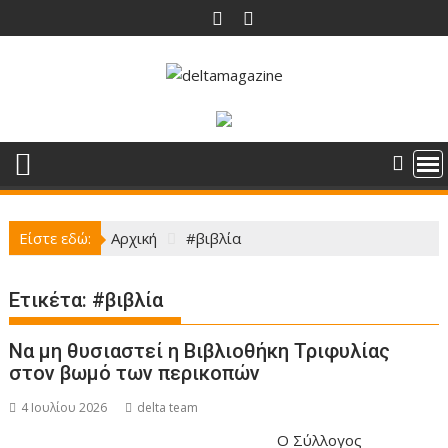
Περάστε
στο
περιεχόμενο
Είστε εδώ:
Αρχική
#βιβλία
Ετικέτα:
#βιβλία
Να μη θυσιαστεί η Βιβλιοθήκη Τριφυλίας
στον βωμό των περικοπών
4 Ιουλίου 2026
delta team
Ο Σύλλογος