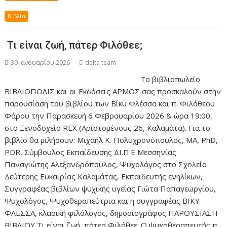
Βιβλία
Τι είναι ζωή, πάτερ Φιλόθεε;
30 Ιανουαρίου 2026
delta team
Το βιβλιοπωλείο
ΒΙΒΛΙΟΠΟΛΙΣ και οι Εκδόσεις ΑΡΜΟΣ σας προσκαλούν στην
παρουσίαση του βιβλίου των Βίκυ Φλέσσα και π. Φιλόθεου
Φάρου την Παρασκευή 6 Φεβρουαρίου 2026 & ώρα 19:00,
στο Ξενοδοχείο REX (Αριστομένους 26, Καλαμάτα). Για το
βιβλίο θα μιλήσουν: Μιχαήλ Κ. Πολυχρονόπουλος, ΜΑ, PhD,
PDR, Σύμβουλος Εκπαίδευσης ΔΙ.Π.Ε Μεσσηνίας
Παναγιώτης Αλεξανδρόπουλος, Ψυχολόγος στο Σχολείο
Δεύτερης Ευκαιρίας Καλαμάτας, Εκπαιδευτής ενηλίκων,
Συγγραφέας βιβλίων ψυχικής υγείας Γιώτα Παπαγεωργίου,
Ψυχολόγος, Ψυχοθεραπεύτρια και η συγγραφέας ΒΙΚΥ
ΦΛΕΣΣΑ, κλασική φιλόλογος, δημοσιογράφος ΠΑΡΟΥΣΙΑΣΗ
ΒΙΒΛΙΟΥ Τι είναι ζωή, πάτερ Φιλόθεε; Ο ψυχοθεραπευτής π.