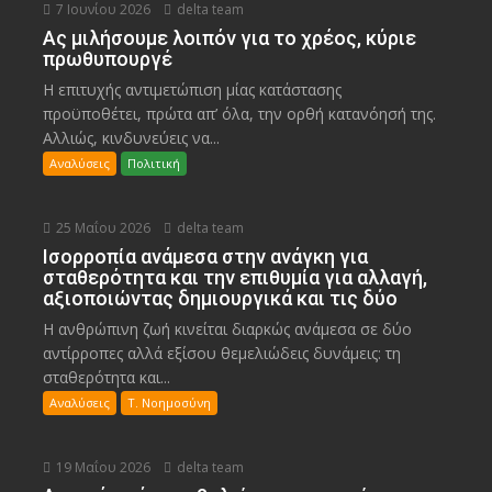
7 Ιουνίου 2026
delta team
Ας μιλήσουμε λοιπόν για το χρέος, κύριε
πρωθυπουργέ
Η επιτυχής αντιμετώπιση μίας κατάστασης
προϋποθέτει, πρώτα απ’ όλα, την ορθή κατανόησή της.
Αλλιώς, κινδυνεύεις να...
Αναλύσεις
Πολιτική
25 Μαΐου 2026
delta team
Ισορροπία ανάμεσα στην ανάγκη για
σταθερότητα και την επιθυμία για αλλαγή,
αξιοποιώντας δημιουργικά και τις δύο
Η ανθρώπινη ζωή κινείται διαρκώς ανάμεσα σε δύο
αντίρροπες αλλά εξίσου θεμελιώδεις δυνάμεις: τη
σταθερότητα και...
Αναλύσεις
Τ. Νοημοσύνη
19 Μαΐου 2026
delta team