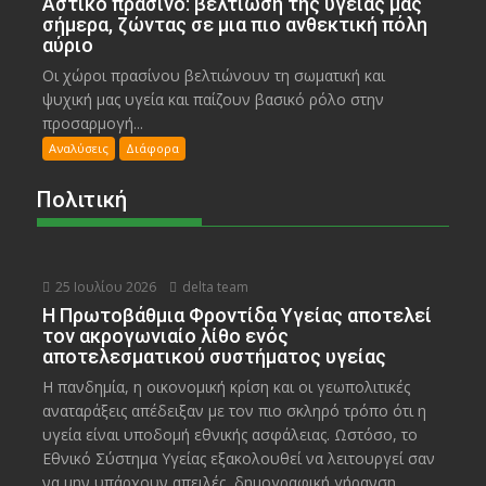
Αστικό πράσινο: βελτίωση της υγείας μας
σήμερα, ζώντας σε μια πιο ανθεκτική πόλη
αύριο
Οι χώροι πρασίνου βελτιώνουν τη σωματική και
ψυχική μας υγεία και παίζουν βασικό ρόλο στην
προσαρμογή...
Αναλύσεις
Διάφορα
Πολιτική
25 Ιουλίου 2026
delta team
Η Πρωτοβάθμια Φροντίδα Υγείας αποτελεί
τον ακρογωνιαίο λίθο ενός
αποτελεσματικού συστήματος υγείας
Η πανδημία, η οικονομική κρίση και οι γεωπολιτικές
αναταράξεις απέδειξαν με τον πιο σκληρό τρόπο ότι η
υγεία είναι υποδομή εθνικής ασφάλειας. Ωστόσο, το
Εθνικό Σύστημα Υγείας εξακολουθεί να λειτουργεί σαν
να μην υπάρχουν απειλές, δημογραφική γήρανση,