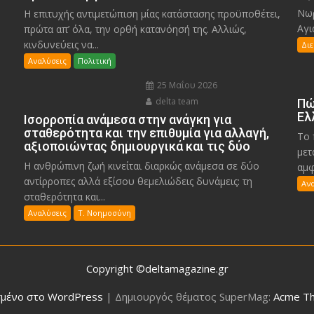
Νωρ
Η επιτυχής αντιμετώπιση μίας κατάστασης προϋποθέτει,
Αγι
πρώτα απ’ όλα, την ορθή κατανόησή της. Αλλιώς,
κινδυνεύεις να...
Δι
Αναλύσεις
Πολιτική
25 Μαΐου 2026
delta team
Πώ
Ελ
Ισορροπία ανάμεσα στην ανάγκη για
σταθερότητα και την επιθυμία για αλλαγή,
Το 
αξιοποιώντας δημιουργικά και τις δύο
μετ
Η ανθρώπινη ζωή κινείται διαρκώς ανάμεσα σε δύο
αμφ
αντίρροπες αλλά εξίσου θεμελιώδεις δυνάμεις: τη
Αν
σταθερότητα και...
Αναλύσεις
Τ. Νοημοσύνη
Copyright ©deltamagazine.gr
μένο στο WordPress
|
Δημιουργός θέματος SuperMag:
Acme T