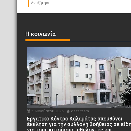
ε
ί
τ
ε
Η κοινωνία
5 Αυγούστου 2026
delta team
Εργατικό Κέντρο Καλαμάτας απευθύνει
έκκληση για την συλλογή βοήθειας σε είδ
για τους κατοίκους, εθελοντές και