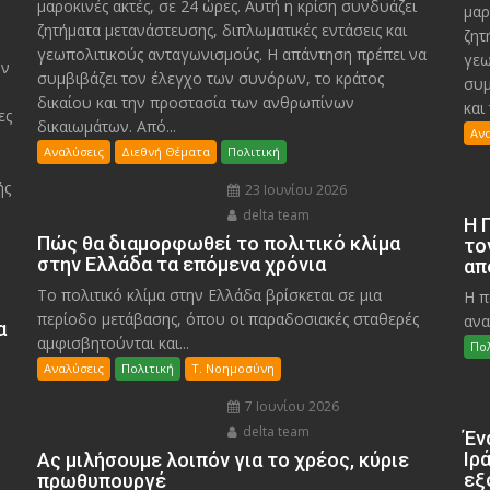
μαροκινές ακτές, σε 24 ώρες. Αυτή η κρίση συνδυάζει
μαρ
ζητήματα μετανάστευσης, διπλωματικές εντάσεις και
ζητ
γεωπολιτικούς ανταγωνισμούς. Η απάντηση πρέπει να
γεω
υν
συμβιβάζει τον έλεγχο των συνόρων, το κράτος
συμ
δικαίου και την προστασία των ανθρωπίνων
και
ες
δικαιωμάτων. Από...
Αν
Αναλύσεις
Διεθνή Θέματα
Πολιτική
ής
23 Ιουνίου 2026
delta team
Η 
Πώς θα διαμορφωθεί το πολιτικό κλίμα
το
στην Ελλάδα τα επόμενα χρόνια
απ
Το πολιτικό κλίμα στην Ελλάδα βρίσκεται σε μια
Η π
περίοδο μετάβασης, όπου οι παραδοσιακές σταθερές
ανα
α
αμφισβητούνται και...
Πολ
Αναλύσεις
Πολιτική
Τ. Νοημοσύνη
7 Ιουνίου 2026
delta team
Έν
Ιρ
Ας μιλήσουμε λοιπόν για το χρέος, κύριε
εξ
πρωθυπουργέ