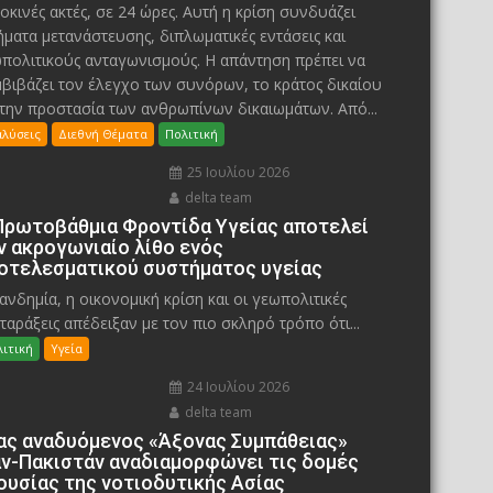
οκινές ακτές, σε 24 ώρες. Αυτή η κρίση συνδυάζει
ήματα μετανάστευσης, διπλωματικές εντάσεις και
πολιτικούς ανταγωνισμούς. Η απάντηση πρέπει να
βιβάζει τον έλεγχο των συνόρων, το κράτος δικαίου
 την προστασία των ανθρωπίνων δικαιωμάτων. Από...
αλύσεις
Διεθνή Θέματα
Πολιτική
25 Ιουλίου 2026
delta team
Πρωτοβάθμια Φροντίδα Υγείας αποτελεί
ν ακρογωνιαίο λίθο ενός
οτελεσματικού συστήματος υγείας
ανδημία, η οικονομική κρίση και οι γεωπολιτικές
ταράξεις απέδειξαν με τον πιο σκληρό τρόπο ότι...
ιτική
Υγεία
24 Ιουλίου 2026
delta team
ας αναδυόμενος «Άξονας Συμπάθειας»
άν-Πακιστάν αναδιαμορφώνει τις δομές
ουσίας της νοτιοδυτικής Ασίας