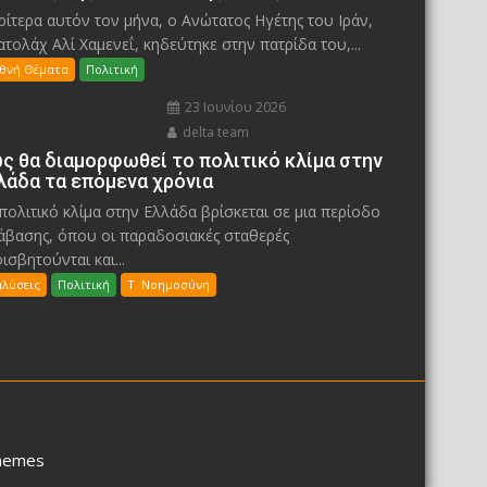
ίτερα αυτόν τον μήνα, ο Ανώτατος Ηγέτης του Ιράν,
ατολάχ Αλί Χαμενεΐ, κηδεύτηκε στην πατρίδα του,...
εθνή Θέματα
Πολιτική
23 Ιουνίου 2026
delta team
ς θα διαμορφωθεί το πολιτικό κλίμα στην
λάδα τα επόμενα χρόνια
πολιτικό κλίμα στην Ελλάδα βρίσκεται σε μια περίοδο
άβασης, όπου οι παραδοσιακές σταθερές
ισβητούνται και...
αλύσεις
Πολιτική
Τ. Νοημοσύνη
hemes