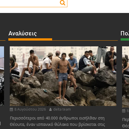
Αναλύσεις
Πο
8 Αυγούστου 2026
delta team
8
Περισσότεροι από 40.000 άνθρωποι εισήλθαν στη
Περ
η
Θέουτα, έναν ισπανικό θύλακα που βρίσκεται στις
Θέο