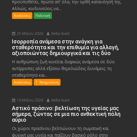
προϋποθέτει, πρώτα απ’ όλα, την ορθή κατανόησή της.
Αλλιώς, κινδυνεύεις να...
Αναλύσεις
Πολιτική
25 Μαΐου 2026
delta team
Ισορροπία ανάμεσα στην ανάγκη για
σταθερότητα και την επιθυμία για αλλαγή,
αξιοποιώντας δημιουργικά και τις δύο
Η ανθρώπινη ζωή κινείται διαρκώς ανάμεσα σε δύο
αντίρροπες αλλά εξίσου θεμελιώδεις δυνάμεις: τη
σταθερότητα και...
Αναλύσεις
Τ. Νοημοσύνη
19 Μαΐου 2026
delta team
Αστικό πράσινο: βελτίωση της υγείας μας
σήμερα, ζώντας σε μια πιο ανθεκτική πόλη
αύριο
Οι χώροι πρασίνου βελτιώνουν τη σωματική και
ψυχική μας υγεία και παίζουν βασικό ρόλο στην