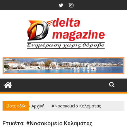
Περάστε
στο
περιεχόμενο
Είστε εδώ:
Αρχική
#Νοσοκομείο Καλαμάτας
Ετικέτα:
#Νοσοκομείο Καλαμάτας