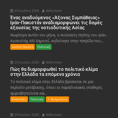
24 Ιουλίου 2026
delta team
Ένας αναδυόμενος «Άξονας Συμπάθειας»
Ιράν-Πακιστάν αναδιαμορφώνει τις δομές
εξουσίας της νοτιοδυτικής Ασίας
Νωρίτερα αυτόν τον μήνα, ο Ανώτατος Ηγέτης του Ιράν,
Αγιατολάχ Αλί Χαμενεΐ, κηδεύτηκε στην πατρίδα του,...
Διεθνή Θέματα
Πολιτική
23 Ιουνίου 2026
delta team
Πώς θα διαμορφωθεί το πολιτικό κλίμα
στην Ελλάδα τα επόμενα χρόνια
Το πολιτικό κλίμα στην Ελλάδα βρίσκεται σε μια
περίοδο μετάβασης, όπου οι παραδοσιακές σταθερές
αμφισβητούνται και...
Αναλύσεις
Πολιτική
Τ. Νοημοσύνη
20 Ιουνίου 2026
delta team