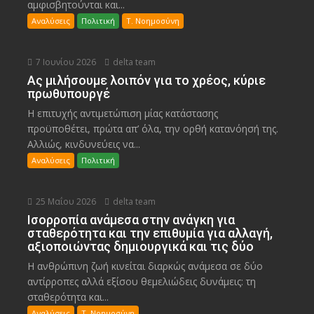
αμφισβητούνται και...
Αναλύσεις
Πολιτική
Τ. Νοημοσύνη
7 Ιουνίου 2026
delta team
Ας μιλήσουμε λοιπόν για το χρέος, κύριε
πρωθυπουργέ
Η επιτυχής αντιμετώπιση μίας κατάστασης
προϋποθέτει, πρώτα απ’ όλα, την ορθή κατανόησή της.
Αλλιώς, κινδυνεύεις να...
Αναλύσεις
Πολιτική
25 Μαΐου 2026
delta team
Ισορροπία ανάμεσα στην ανάγκη για
σταθερότητα και την επιθυμία για αλλαγή,
αξιοποιώντας δημιουργικά και τις δύο
Η ανθρώπινη ζωή κινείται διαρκώς ανάμεσα σε δύο
αντίρροπες αλλά εξίσου θεμελιώδεις δυνάμεις: τη
σταθερότητα και...
Αναλύσεις
Τ. Νοημοσύνη