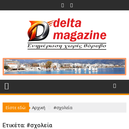
Περάστε
στο
περιεχόμενο
Είστε εδώ:
Αρχική
#σχολεία
Ετικέτα:
#σχολεία