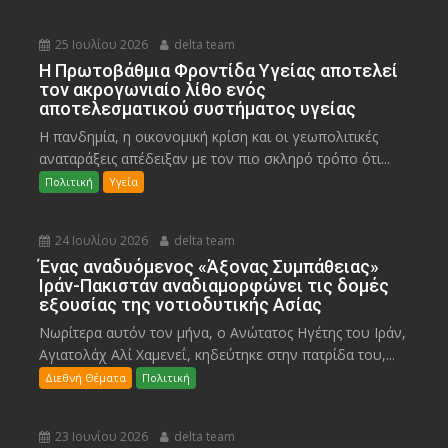
25 Ιουλίου 2026
delta team
Η Πρωτοβάθμια Φροντίδα Υγείας αποτελεί
τον ακρογωνιαίο λίθο ενός
αποτελεσματικού συστήματος υγείας
Η πανδημία, η οικονομική κρίση και οι γεωπολιτικές
αναταράξεις απέδειξαν με τον πιο σκληρό τρόπο ότι...
Πολιτική
Υγεία
24 Ιουλίου 2026
delta team
Ένας αναδυόμενος «Άξονας Συμπάθειας»
Ιράν-Πακιστάν αναδιαμορφώνει τις δομές
εξουσίας της νοτιοδυτικής Ασίας
Νωρίτερα αυτόν τον μήνα, ο Ανώτατος Ηγέτης του Ιράν,
Αγιατολάχ Αλί Χαμενεΐ, κηδεύτηκε στην πατρίδα του,...
Διεθνή Θέματα
Πολιτική
23 Ιουνίου 2026
delta team