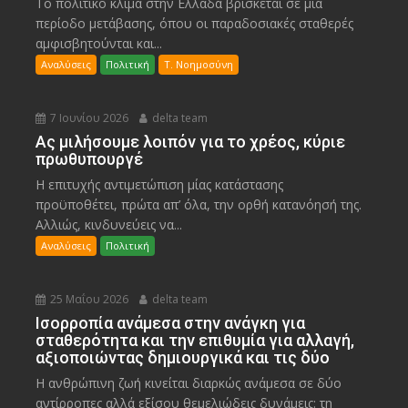
Το πολιτικό κλίμα στην Ελλάδα βρίσκεται σε μια
περίοδο μετάβασης, όπου οι παραδοσιακές σταθερές
αμφισβητούνται και...
Αναλύσεις
Πολιτική
Τ. Νοημοσύνη
7 Ιουνίου 2026
delta team
Ας μιλήσουμε λοιπόν για το χρέος, κύριε
πρωθυπουργέ
Η επιτυχής αντιμετώπιση μίας κατάστασης
προϋποθέτει, πρώτα απ’ όλα, την ορθή κατανόησή της.
Αλλιώς, κινδυνεύεις να...
Αναλύσεις
Πολιτική
25 Μαΐου 2026
delta team
Ισορροπία ανάμεσα στην ανάγκη για
σταθερότητα και την επιθυμία για αλλαγή,
αξιοποιώντας δημιουργικά και τις δύο
Η ανθρώπινη ζωή κινείται διαρκώς ανάμεσα σε δύο
αντίρροπες αλλά εξίσου θεμελιώδεις δυνάμεις: τη