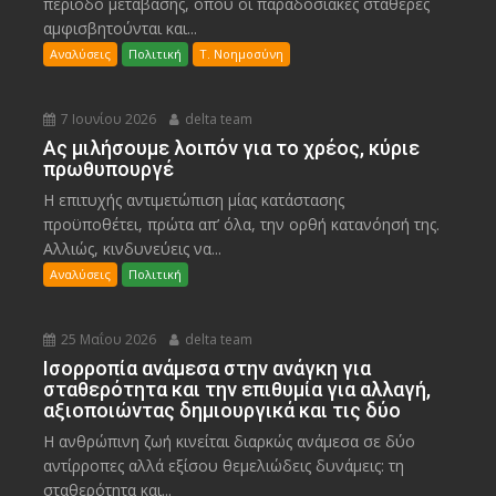
περίοδο μετάβασης, όπου οι παραδοσιακές σταθερές
αμφισβητούνται και...
Αναλύσεις
Πολιτική
Τ. Νοημοσύνη
7 Ιουνίου 2026
delta team
Ας μιλήσουμε λοιπόν για το χρέος, κύριε
πρωθυπουργέ
Η επιτυχής αντιμετώπιση μίας κατάστασης
προϋποθέτει, πρώτα απ’ όλα, την ορθή κατανόησή της.
Αλλιώς, κινδυνεύεις να...
Αναλύσεις
Πολιτική
25 Μαΐου 2026
delta team
Ισορροπία ανάμεσα στην ανάγκη για
σταθερότητα και την επιθυμία για αλλαγή,
αξιοποιώντας δημιουργικά και τις δύο
Η ανθρώπινη ζωή κινείται διαρκώς ανάμεσα σε δύο
αντίρροπες αλλά εξίσου θεμελιώδεις δυνάμεις: τη
σταθερότητα και...