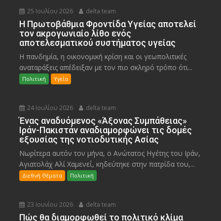
25 Ιουλίου 2026
delta team
Η Πρωτοβάθμια Φροντίδα Υγείας αποτελεί
τον ακρογωνιαίο λίθο ενός
αποτελεσματικού συστήματος υγείας
Η πανδημία, η οικονομική κρίση και οι γεωπολιτικές
αναταράξεις απέδειξαν με τον πιο σκληρό τρόπο ότι...
Πολιτική
Υγεία
24 Ιουλίου 2026
delta team
Ένας αναδυόμενος «Άξονας Συμπάθειας»
Ιράν-Πακιστάν αναδιαμορφώνει τις δομές
εξουσίας της νοτιοδυτικής Ασίας
Νωρίτερα αυτόν τον μήνα, ο Ανώτατος Ηγέτης του Ιράν,
Αγιατολάχ Αλί Χαμενεΐ, κηδεύτηκε στην πατρίδα του,...
Διεθνή Θέματα
Πολιτική
23 Ιουνίου 2026
delta team
Πώς θα διαμορφωθεί το πολιτικό κλίμα