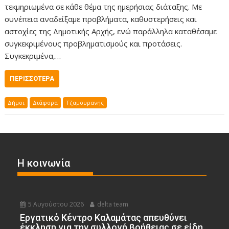
τεκμηριωμένα σε κάθε θέμα της ημερήσιας διάταξης. Με
συνέπεια αναδείξαμε προβλήματα, καθυστερήσεις και
αστοχίες της Δημοτικής Αρχής, ενώ παράλληλα καταθέσαμε
συγκεκριμένους προβληματισμούς και προτάσεις.
Συγκεκριμένα,…
ΠΕΡΙΣΣΌΤΕΡΑ
Δήμοι
Διάφορα
Τζαμουρανης
Η κοινωνία
5 Αυγούστου 2026
delta team
Εργατικό Κέντρο Καλαμάτας απευθύνει
έκκληση για την συλλογή βοήθειας σε είδη