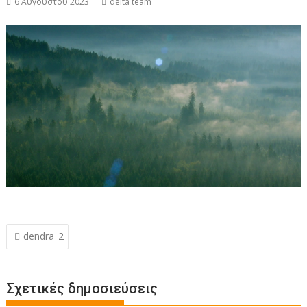
6 Αυγούστου 2023
delta team
Πλοήγηση
dendra_2
άρθρων
Σχετικές δημοσιεύσεις