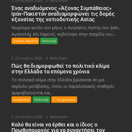
24 Ιουλίου 2026
delta team
Ένας αναδυόμενος «Άξονας Συμπάθειας»
Ιράν-Πακιστάν αναδιαμορφώνει τις δομές
εξουσίας της νοτιοδυτικής Ασίας
Νωρίτερα αυτόν τον μήνα, ο Ανώτατος Ηγέτης του Ιράν,
Αγιατολάχ Αλί Χαμενεΐ, κηδεύτηκε στην πατρίδα του,...
Διεθνή Θέματα
Πολιτική
23 Ιουνίου 2026
delta team
Πώς θα διαμορφωθεί το πολιτικό κλίμα
στην Ελλάδα τα επόμενα χρόνια
Το πολιτικό κλίμα στην Ελλάδα βρίσκεται σε μια
περίοδο μετάβασης, όπου οι παραδοσιακές σταθερές
αμφισβητούνται και...
Αναλύσεις
Πολιτική
Τ. Νοημοσύνη
20 Ιουνίου 2026
delta team
Καλό θα είναι να έρθει και ο ίδιος ο
Πρωθυπουργός για να συναντήσει τον