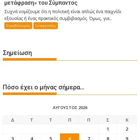
μετάφραση» του Σύμπαντος
Συχνά νομίζουμε ότι η πολιτική είναι απλώς ένα παιχνίδι
εξουσίας ή ένας πρακτικός συμβιβασμός. Όμως, για...
Στραβόλαιμος
Συνεργασίες
Σημείωση
Πόσο έχει ο μήνας σήμερα…
ΑΎΓΟΥΣΤΟΣ 2026
Δ
Τ
Τ
Π
Π
Σ
Κ
1
2
3
4
5
6
7
8
9