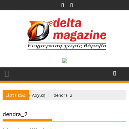
Περάστε
στο
περιεχόμενο
Είστε εδώ:
Αρχική
dendra_2
dendra_2