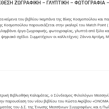
ΘΕΣΗ ΖΩΓΡΑΦΙΚΗ – ΓΛΥΠΤΙΚΗ – ΦΩΤΟΓΡΑΦΙΑ 
τα κείμενα του βιβλίου Ικεμπάνα της Βίκης Κοσμοπούλου και πα
ης Κοσμοπούλου παρουσιάζεται στην γκαλερί του Match Point ( 
ιλαμβάνει έργα ζωγραφικής, φωτογραφίας, γλυπτά από ξύλο και μ
και ψηφιακό σχέδιο. Συμμετέχουν οι καλλιτέχνες: Ζάννα Αρτέμη
ρική Βιβλιοθήκη Καλαμάτας, ο Σύνδεσμος Φιλολόγων Μεσσηνίας
την παρουσίαση του νέου βιβλίου του Κώστα Ακρίβου «ΟΝΟΜΑ
ραμματέας του Δ.Σ. της Ένωσης Μεσσήνιων Συγγραφέων, και η Π