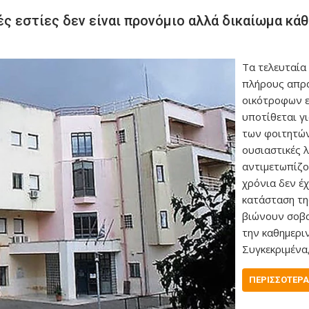
ς εστίες δεν είναι προνόμιο αλλά δικαίωμα κά
Τα τελευταία
πλήρους απρ
οικότροφων ε
υποτίθεται γι
των φοιτητών
ουσιαστικές 
αντιμετωπίζο
χρόνια δεν έ
κατάσταση της
βιώνουν σοβα
την καθημερι
Συγκεκριμένα
ΠΕΡΙΣΣΌΤΕΡΑ