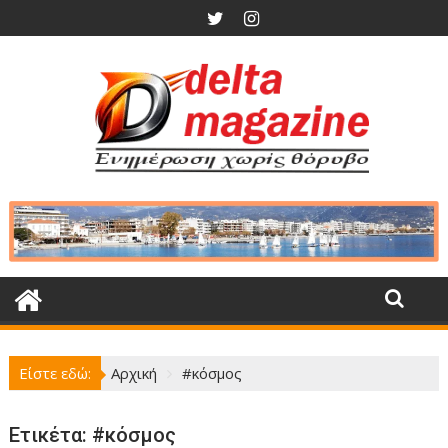
Περάστε
στο
περιεχόμενο
Είστε εδώ:
Αρχική
#κόσμος
Ετικέτα:
#κόσμος