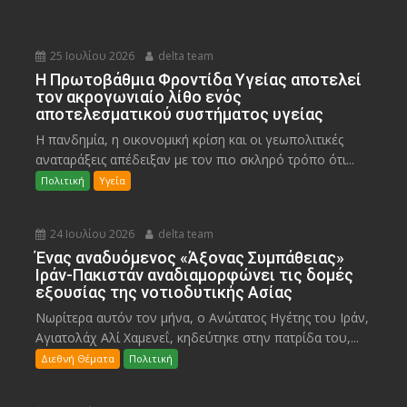
25 Ιουλίου 2026
delta team
Η Πρωτοβάθμια Φροντίδα Υγείας αποτελεί
τον ακρογωνιαίο λίθο ενός
αποτελεσματικού συστήματος υγείας
Η πανδημία, η οικονομική κρίση και οι γεωπολιτικές
αναταράξεις απέδειξαν με τον πιο σκληρό τρόπο ότι...
Πολιτική
Υγεία
24 Ιουλίου 2026
delta team
Ένας αναδυόμενος «Άξονας Συμπάθειας»
Ιράν-Πακιστάν αναδιαμορφώνει τις δομές
εξουσίας της νοτιοδυτικής Ασίας
Νωρίτερα αυτόν τον μήνα, ο Ανώτατος Ηγέτης του Ιράν,
Αγιατολάχ Αλί Χαμενεΐ, κηδεύτηκε στην πατρίδα του,...
Διεθνή Θέματα
Πολιτική