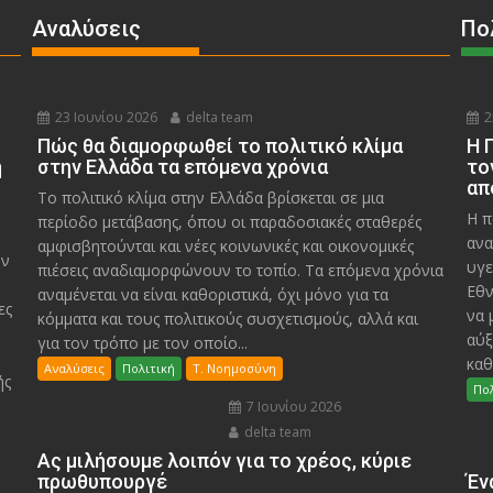
Αναλύσεις
Πο
23 Ιουνίου 2026
delta team
2
Πώς θα διαμορφωθεί το πολιτικό κλίμα
Η 
η
στην Ελλάδα τα επόμενα χρόνια
το
απ
Το πολιτικό κλίμα στην Ελλάδα βρίσκεται σε μια
Η π
περίοδο μετάβασης, όπου οι παραδοσιακές σταθερές
ανα
αμφισβητούνται και νέες κοινωνικές και οικονομικές
υν
υγε
πιέσεις αναδιαμορφώνουν το τοπίο. Τα επόμενα χρόνια
Εθν
αναμένεται να είναι καθοριστικά, όχι μόνο για τα
ες
να 
κόμματα και τους πολιτικούς συσχετισμούς, αλλά και
αύξ
για τον τρόπο με τον οποίο...
καθ
Αναλύσεις
Πολιτική
Τ. Νοημοσύνη
ής
Πολ
7 Ιουνίου 2026
delta team
Ας μιλήσουμε λοιπόν για το χρέος, κύριε
πρωθυπουργέ
Έν