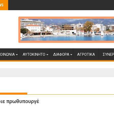
WS
ΟΙΝΩΝΊΑ
ΑΥΤΟΚΊΝΗΤΟ
ΔΙΆΦΟΡΑ
ΑΓΡΟΤΙΚΆ
ΣΥΝΕΡ
ύριε πρωθυπουργέ