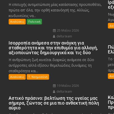
Ιρ
Η επιτυχής αντιμετώπιση μίας κατάστασης προϋποθέτει,
εξ
πρώτα απ’ όλα, την ορθή κατανόησή της. Αλλιώς,
Νωρ
κινδυνεύεις να...
Αγι
Αναλύσεις
Πολιτική
Δι
25 Μαΐου 2026
delta team
Ισορροπία ανάμεσα στην ανάγκη για
Πώ
σταθερότητα και την επιθυμία για αλλαγή,
Ελ
αξιοποιώντας δημιουργικά και τις δύο
Το 
Η ανθρώπινη ζωή κινείται διαρκώς ανάμεσα σε δύο
μετ
αντίρροπες αλλά εξίσου θεμελιώδεις δυνάμεις: τη
αμφ
σταθερότητα και...
Αν
Αναλύσεις
Τ. Νοημοσύνη
19 Μαΐου 2026
delta team
Κα
Αστικό πράσινο: βελτίωση της υγείας μας
Πρ
σήμερα, ζώντας σε μια πιο ανθεκτική πόλη
πρ
αύριο