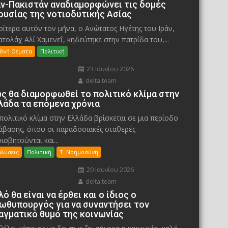
άν-Πακιστάν αναδιαμορφώνει τις δομές
ουσίας της νοτιοδυτικής Ασίας
ίτερα αυτόν τον μήνα, ο Ανώτατος Ηγέτης του Ιράν,
ατολάχ Αλί Χαμενεΐ, κηδεύτηκε στην πατρίδα του,...
εθνή Θέματα
Πολιτική
23 Ιουνίου 2026
delta team
ς θα διαμορφωθεί το πολιτικό κλίμα στην
λάδα τα επόμενα χρόνια
πολιτικό κλίμα στην Ελλάδα βρίσκεται σε μια περίοδο
άβασης, όπου οι παραδοσιακές σταθερές
ισβητούνται και...
αλύσεις
Πολιτική
Τ. Νοημοσύνη
20 Ιουνίου 2026
delta team
λό θα είναι να έρθει και ο ίδιος ο
ωθυπουργός για να συναντήσει τον
αγματικό θυμό της κοινωνίας