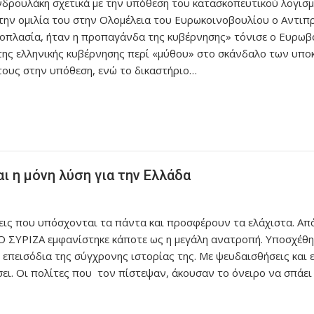
ρουλάκη σχετικά με την υπόθεση του κατασκοπευτικού λογισμ
την ομιλία του στην Ολομέλεια του Ευρωκοινοβουλίου ο Αντι
θοπλασία, ήταν η προπαγάνδα της κυβέρνησης» τόνισε ο Ευρω
ης ελληνικής κυβέρνησης περί «μύθου» στο σκάνδαλο των υποκ
 τους στην υπόθεση, ενώ το δικαστήριο…
 η μόνη λύση για την Ελλάδα
ις που υπόσχονται τα πάντα και προσφέρουν τα ελάχιστα. Από
Ο ΣΥΡΙΖΑ εμφανίστηκε κάποτε ως η μεγάλη ανατροπή. Υποσχέθηκ
επεισόδια της σύγχρονης ιστορίας της. Με ψευδαισθήσεις και ε
ει. Οι πολίτες που τον πίστεψαν, άκουσαν το όνειρο να σπάει