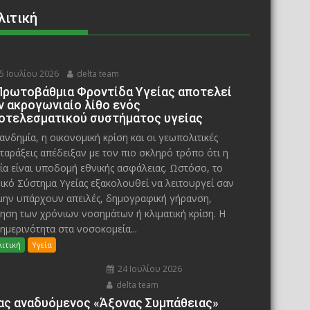
λιτική
5 Ιουλίου 2026
delta team
Πρωτοβάθμια Φροντίδα Υγείας αποτελεί
ν ακρογωνιαίο λίθο ενός
οτελεσματικού συστήματος υγείας
ανδημία, η οικονομική κρίση και οι γεωπολιτικές
ταράξεις απέδειξαν με τον πιο σκληρό τρόπο ότι η
ία είναι υποδομή εθνικής ασφάλειας. Ωστόσο, το
ικό Σύστημα Υγείας εξακολουθεί να λειτουργεί σαν
μην υπάρχουν απειλές, δημογραφική γήρανση,
ηση των χρόνιων νοσημάτων ή κλιματική κρίση. Η
ημερινότητα στα νοσοκομεία...
ιτική
Υγεία
24 Ιουλίου 2026
delta team
ας αναδυόμενος «Άξονας Συμπάθειας»