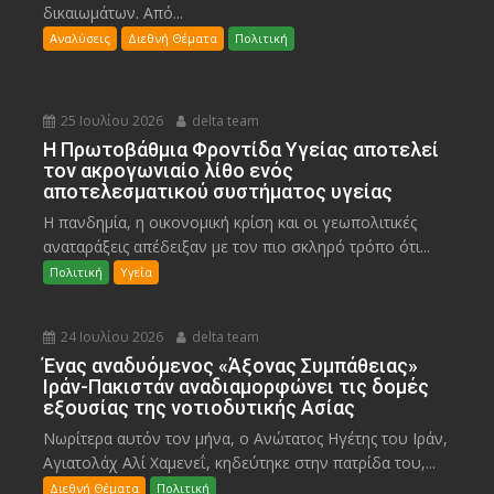
δικαιωμάτων. Από...
Αναλύσεις
Διεθνή Θέματα
Πολιτική
25 Ιουλίου 2026
delta team
Η Πρωτοβάθμια Φροντίδα Υγείας αποτελεί
τον ακρογωνιαίο λίθο ενός
αποτελεσματικού συστήματος υγείας
Η πανδημία, η οικονομική κρίση και οι γεωπολιτικές
αναταράξεις απέδειξαν με τον πιο σκληρό τρόπο ότι...
Πολιτική
Υγεία
24 Ιουλίου 2026
delta team
Ένας αναδυόμενος «Άξονας Συμπάθειας»
Ιράν-Πακιστάν αναδιαμορφώνει τις δομές
εξουσίας της νοτιοδυτικής Ασίας
Νωρίτερα αυτόν τον μήνα, ο Ανώτατος Ηγέτης του Ιράν,
Αγιατολάχ Αλί Χαμενεΐ, κηδεύτηκε στην πατρίδα του,...
Διεθνή Θέματα
Πολιτική