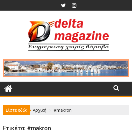
Περάστε
στο
περιεχόμενο
Είστε εδώ:
Αρχική
#makron
Ετικέτα:
#makron