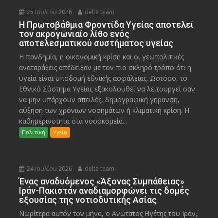
25 Ιουλίου 2026
delta team
Η Πρωτοβάθμια Φροντίδα Υγείας αποτελεί
τον ακρογωνιαίο λίθο ενός
αποτελεσματικού συστήματος υγείας
Η πανδημία, η οικονομική κρίση και οι γεωπολιτικές
αναταράξεις απέδειξαν με τον πιο σκληρό τρόπο ότι η
υγεία είναι υποδομή εθνικής ασφάλειας. Ωστόσο, το
Εθνικό Σύστημα Υγείας εξακολουθεί να λειτουργεί σαν
να μην υπάρχουν απειλές, δημογραφική γήρανση,
αύξηση των χρόνιων νοσημάτων ή κλιματική κρίση. Η
καθημερινότητα στα νοσοκομεία...
Πολιτική
Υγεία
24 Ιουλίου 2026
delta team
Ένας αναδυόμενος «Άξονας Συμπάθειας»
Ιράν-Πακιστάν αναδιαμορφώνει τις δομές
εξουσίας της νοτιοδυτικής Ασίας
Νωρίτερα αυτόν τον μήνα, ο Ανώτατος Ηγέτης του Ιράν,