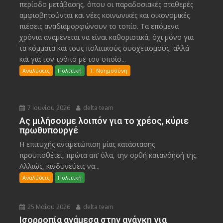
περίοδο μετάβασης, όπου οι παραδοσιακές σταθερές
αμφισβητούνται και νέες κοινωνικές και οικονομικές
πιέσεις αναδιαμορφώνουν το τοπίο. Τα επόμενα
χρόνια αναμένεται να είναι καθοριστικά, όχι μόνο για
τα κόμματα και τους πολιτικούς συσχετισμούς, αλλά
και για τον τρόπο με τον οποίο...
Αναλύσεις
Πολιτική
Τ. Νοημοσύνη
7 Ιουνίου 2026
delta team
Ας μιλήσουμε λοιπόν για το χρέος, κύριε
πρωθυπουργέ
Η επιτυχής αντιμετώπιση μίας κατάστασης
προϋποθέτει, πρώτα απ’ όλα, την ορθή κατανόησή της.
Αλλιώς, κινδυνεύεις να...
Αναλύσεις
Πολιτική
25 Μαΐου 2026
delta team
Ισορροπία ανάμεσα στην ανάγκη για