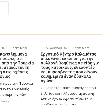
 2026
delta team
5 Αυγούστου 2026
delta team
επανειλημμένα
Εργατικό Κέντρο Καλαμάτας
ι σαφές ότι
απευθύνει έκκληση για την
 από την Τουρκία
συλλογή βοήθειας σε είδη για
ει αταλάντευτη
τους κατοίκους, εθελοντές
 στις σχέσεις
και πυροσβέστες που δίνουν
ονίας
καθημερινά έναν δύσκολο
αγώνα
α προς την Τουρκία
Οι καταστροφικές πυρκαγιές που
ασμό του διεθνούς
έπληξαν και πλήττουν τη Δυτική
των κυριαρχικών
Αττική έχουν αφήσει πίσω τους
των...
μεγάλες καταστροφές,...