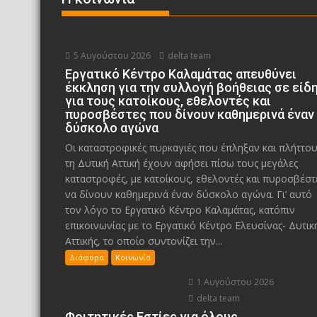
5 Αυγούστου 2026
delta team
Εργατικό Κέντρο Καλαμάτας απευθύνει
έκκληση για την συλλογή βοήθειας σε είδ
για τους κατοίκους, εθελοντές και
πυροσβέστες που δίνουν καθημερινά έναν
δύσκολο αγώνα
Οι καταστροφικές πυρκαγιές που έπληξαν και πλήττο
τη Δυτική Αττική έχουν αφήσει πίσω τους μεγάλες
καταστροφές, με κατοίκους, εθελοντές και πυροσβέστ
να δίνουν καθημερινά έναν δύσκολο αγώνα. Γι’ αυτό
τον λόγο το Εργατικό Κέντρο Καλαμάτας, κατόπιν
επικοινωνίας με το Εργατικό Κέντρο Ελευσίνας- Δυτικ
Αττικής, το οποίο συντονίζει την...
Διάφορα
Κοινωνία
1 Αυγούστου 2026
delta team
Φοιτητικές Εστίες για όλους