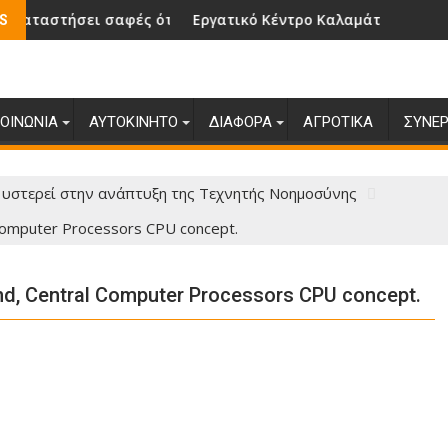
..
σει σαφές ότι αναμένεται από την Τουρκία να επιδείξει ατα
Εργατικό Κέντρο Καλαμάτας απευθύνει έκκλησ
S
ΟΙΝΩΝΊΑ
ΑΥΤΟΚΊΝΗΤΟ
ΔΙΆΦΟΡΑ
ΑΓΡΟΤΙΚΆ
ΣΥΝΕΡ
υστερεί στην ανάπτυξη της Τεχνητής Νοημοσύνης
l Computer Processors CPU concept.
und, Central Computer Processors CPU concept.