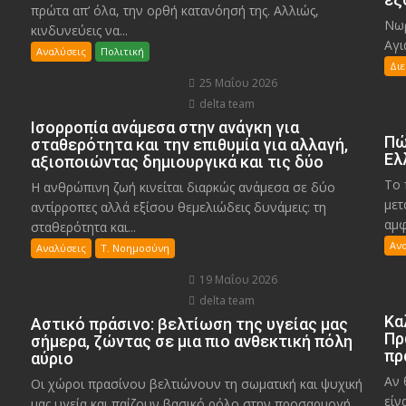
πρώτα απ’ όλα, την ορθή κατανόησή της. Αλλιώς,
Νωρ
κινδυνεύεις να...
Αγι
Αναλύσεις
Πολιτική
Δι
25 Μαΐου 2026
delta team
Ισορροπία ανάμεσα στην ανάγκη για
Πώ
σταθερότητα και την επιθυμία για αλλαγή,
Ελ
αξιοποιώντας δημιουργικά και τις δύο
Το 
Η ανθρώπινη ζωή κινείται διαρκώς ανάμεσα σε δύο
μετ
αντίρροπες αλλά εξίσου θεμελιώδεις δυνάμεις: τη
αμφ
σταθερότητα και...
Αν
Αναλύσεις
Τ. Νοημοσύνη
19 Μαΐου 2026
delta team
Κα
Αστικό πράσινο: βελτίωση της υγείας μας
Πρ
σήμερα, ζώντας σε μια πιο ανθεκτική πόλη
πρ
αύριο
Αν 
Οι χώροι πρασίνου βελτιώνουν τη σωματική και ψυχική
είν
μας υγεία και παίζουν βασικό ρόλο στην προσαρμογή...