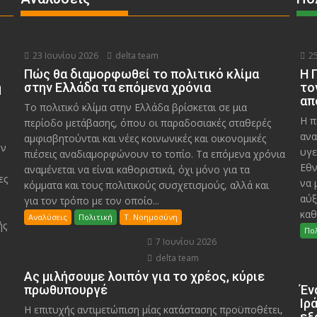
23 Ιουνίου 2026
delta team
25
Πώς θα διαμορφωθεί το πολιτικό κλίμα
Η 
η
στην Ελλάδα τα επόμενα χρόνια
το
απ
Το πολιτικό κλίμα στην Ελλάδα βρίσκεται σε μια
Η π
περίοδο μετάβασης, όπου οι παραδοσιακές σταθερές
ανα
αμφισβητούνται και νέες κοινωνικές και οικονομικές
υν
υγε
πιέσεις αναδιαμορφώνουν το τοπίο. Τα επόμενα χρόνια
Εθν
αναμένεται να είναι καθοριστικά, όχι μόνο για τα
ες
να 
κόμματα και τους πολιτικούς συσχετισμούς, αλλά και
αύξ
για τον τρόπο με τον οποίο...
καθ
Αναλύσεις
Πολιτική
Τ. Νοημοσύνη
ής
Πολ
7 Ιουνίου 2026
delta team
Ας μιλήσουμε λοιπόν για το χρέος, κύριε
πρωθυπουργέ
Έν
Ιρ
Η επιτυχής αντιμετώπιση μίας κατάστασης προϋποθέτει,
εξ