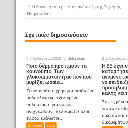
ε
Πλοήγηση
Η Ευρώπη υστερεί στην ανάπτυξη της Τεχνητής
άρθρων
ί
Νοημοσύνης
τ
ε
Σχετικές δημοσιεύσεις
5 Αυγούστου 2026
delta team
5 Αυγούστου
Ποιο δέρμα προτιμούν τα
Η ΕΕ έχει 
κουνούπια; Των
καταστήσε
γλυκοαίματων ή αυτων που
αναμένεται
μυρίζει ωραία…
να επιδείξ
προσήλωση
Τα κουνούπια χρησιμοποιούν ένα
καλής γειτ
πολύπλοκο και εξελιγμένο
Σαφές μήνυμ
οπλοστάσιο για να μας
για τον σεβ
ανιχνεύσουν. Δεν είμαστε όλοι
δικαίου και 
εξίσου ευάλωτοι...
δικαιωμάτων 
Διάφορα
Υγεία