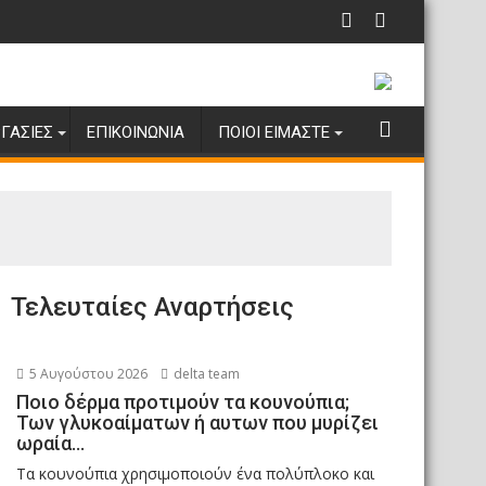
λάντευτη προσήλωση στις σχέσεις καλής γειτονίας
η για την συλλογή βοήθειας σε είδη για τους κατοίκους, εθ
Φοιτητικές Εστίες για όλους
Κυπρια
ΓΑΣΊΕΣ
ΕΠΙΚΟΙΝΩΝΊΑ
ΠΟΙΟΙ ΕΊΜΑΣΤΕ
Τελευταίες Αναρτήσεις
5 Αυγούστου 2026
delta team
Ποιο δέρμα προτιμούν τα κουνούπια;
Των γλυκοαίματων ή αυτων που μυρίζει
ωραία…
Τα κουνούπια χρησιμοποιούν ένα πολύπλοκο και