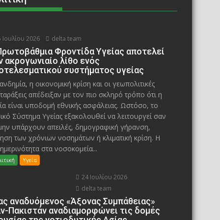
 Ιουλίου 2026
delta team
Πρωτοβάθμια Φροντίδα Υγείας αποτελεί
ν ακρογωνιαίο λίθο ενός
οτελεσματικού συστήματος υγείας
ανδημία, η οικονομική κρίση και οι γεωπολιτικές
ταράξεις απέδειξαν με τον πιο σκληρό τρόπο ότι η
ία είναι υποδομή εθνικής ασφάλειας. Ωστόσο, το
ικό Σύστημα Υγείας εξακολουθεί να λειτουργεί σαν
μην υπάρχουν απειλές, δημογραφική γήρανση,
ηση των χρόνιων νοσημάτων ή κλιματική κρίση. Η
ημερινότητα στα νοσοκομεία...
ιτική
Υγεία
24 Ιουλίου 2026
delta team
ας αναδυόμενος «Άξονας Συμπάθειας»
άν-Πακιστάν αναδιαμορφώνει τις δομές
ουσίας της νοτιοδυτικής Ασίας