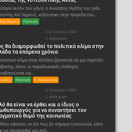
ίτερα αυτόν τον μήνα, ο Ανώτατος Ηγέτης του Ιράν,
ατολάχ Αλί Χαμενεΐ, κηδεύτηκε στην πατρίδα του,...
εθνή Θέματα
Πολιτική
23 Ιουνίου 2026
delta team
ς θα διαμορφωθεί το πολιτικό κλίμα στην
λάδα τα επόμενα χρόνια
πολιτικό κλίμα στην Ελλάδα βρίσκεται σε μια περίοδο
άβασης, όπου οι παραδοσιακές σταθερές
ισβητούνται και...
αλύσεις
Πολιτική
Τ. Νοημοσύνη
20 Ιουνίου 2026
delta team
λό θα είναι να έρθει και ο ίδιος ο
ωθυπουργός για να συναντήσει τον
αγματικό θυμό της κοινωνίας
θέλει κάποιος να δει πως ζει σήμερα η κοινωνία, καλό
αι να επισκεφθεί μία από...