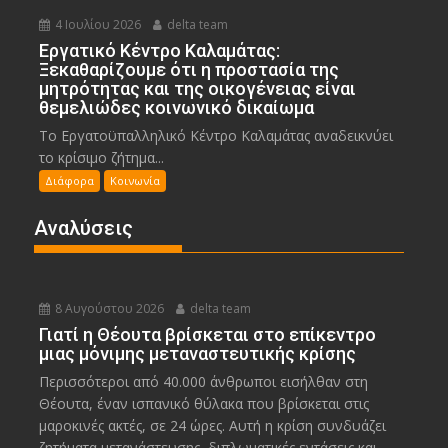
4 Ιουλίου 2026
delta team
Εργατικό Κέντρο Καλαμάτας:
Ξεκαθαρίζουμε ότι η προστασία της
μητρότητας και της οικογένειας είναι
θεμελιώδες κοινωνικό δικαίωμα
Το Εργατοϋπαλληλικό Κέντρο Καλαμάτας αναδεικνύει
το κρίσιμο ζήτημα...
Διάφορα
Κοινωνία
Αναλύσεις
8 Αυγούστου 2026
delta team
Γιατί η Θέουτα βρίσκεται στο επίκεντρο
μιας μόνιμης μεταναστευτικής κρίσης
Περισσότεροι από 40.000 άνθρωποι εισήλθαν στη
Θέουτα, έναν ισπανικό θύλακα που βρίσκεται στις
μαροκινές ακτές, σε 24 ώρες. Αυτή η κρίση συνδυάζει
ζητήματα μετανάστευσης, διπλωματικές εντάσεις και