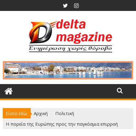
Περάστε
στο
περιεχόμενο
Είστε εδώ:
Αρχική
Πολιτική
Η πορεία της Ευρώπης προς την παγκόσμια επιρροή