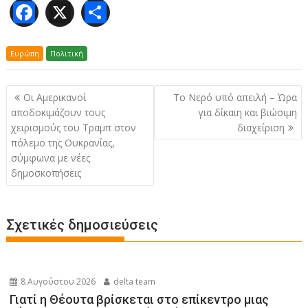
F
X
Μ
ac
οι
e
ρ
Ευρώπη
Πολιτική
b
α
Πλοήγηση
o
σ
Οι Αμερικανοί
Το Νερό υπό απειλή – Ώρα
άρθρων
αποδοκιμάζουν τους
για δίκαιη και βιώσιμη
o
τε
χειρισμούς του Τραμπ στον
διαχείριση
k
ίτ
πόλεμο της Ουκρανίας,
ε
σύμφωνα με νέες
δημοσκοπήσεις
Σχετικές δημοσιεύσεις
8 Αυγούστου 2026
delta team
Γιατί η Θέουτα βρίσκεται στο επίκεντρο μιας