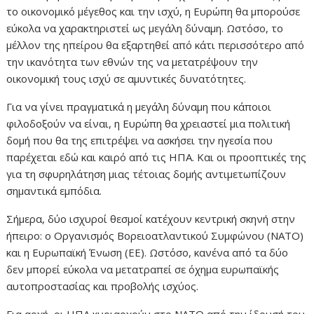
το οικονομικό μέγεθος και την ισχύ, η Ευρώπη θα μπορούσε
εύκολα να χαρακτηριστεί ως μεγάλη δύναμη. Ωστόσο, το
μέλλον της ηπείρου θα εξαρτηθεί από κάτι περισσότερο από
την ικανότητα των εθνών της να μετατρέψουν την
οικονομική τους ισχύ σε αμυντικές δυνατότητες.
Για να γίνει πραγματικά η μεγάλη δύναμη που κάποιοι
φιλοδοξούν να είναι, η Ευρώπη θα χρειαστεί μια πολιτική
δομή που θα της επιτρέψει να ασκήσει την ηγεσία που
παρέχεται εδώ και καιρό από τις ΗΠΑ. Και οι προοπτικές της
για τη σφυρηλάτηση μιας τέτοιας δομής αντιμετωπίζουν
σημαντικά εμπόδια.
Σήμερα, δύο ισχυροί θεσμοί κατέχουν κεντρική σκηνή στην
ήπειρο: ο Οργανισμός Βορειοατλαντικού Συμφώνου (ΝΑΤΟ)
και η Ευρωπαϊκή Ένωση (ΕΕ). Ωστόσο, κανένα από τα δύο
δεν μπορεί εύκολα να μετατραπεί σε όχημα ευρωπαϊκής
αυτοπροστασίας και προβολής ισχύος.
Για αρχή, οι ΗΠΑ κυριαρχούν στο ΝΑΤΟ από την ίδρυσή του.