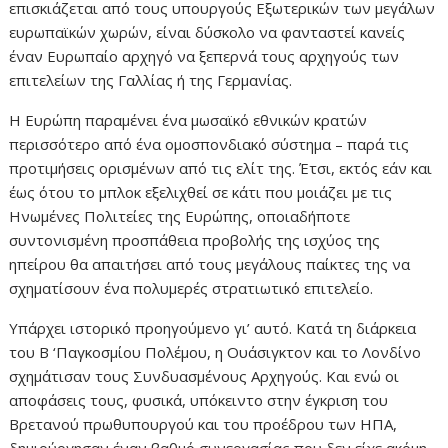
επισκιάζεται από τους υπουργούς Εξωτερικών των μεγάλων
ευρωπαϊκών χωρών, είναι δύσκολο να φανταστεί κανείς
έναν Ευρωπαίο αρχηγό να ξεπερνά τους αρχηγούς των
επιτελείων της Γαλλίας ή της Γερμανίας.
Η Ευρώπη παραμένει ένα μωσαϊκό εθνικών κρατών
περισσότερο από ένα ομοσπονδιακό σύστημα – παρά τις
προτιμήσεις ορισμένων από τις ελίτ της. Έτσι, εκτός εάν και
έως ότου το μπλοκ εξελιχθεί σε κάτι που μοιάζει με τις
Ηνωμένες Πολιτείες της Ευρώπης, οποιαδήποτε
συντονισμένη προσπάθεια προβολής της ισχύος της
ηπείρου θα απαιτήσει από τους μεγάλους παίκτες της να
σχηματίσουν ένα πολυμερές στρατιωτικό επιτελείο.
Υπάρχει ιστορικό προηγούμενο γι’ αυτό. Κατά τη διάρκεια
του Β ‘Παγκοσμίου Πολέμου, η Ουάσιγκτον και το Λονδίνο
σχημάτισαν τους Συνδυασμένους Αρχηγούς. Και ενώ οι
αποφάσεις τους, φυσικά, υπόκειντο στην έγκριση του
Βρετανού πρωθυπουργού και του προέδρου των ΗΠΑ,
δημιούργησαν έναν βαθμό συνεργασίας που δεν είχε ακόμη