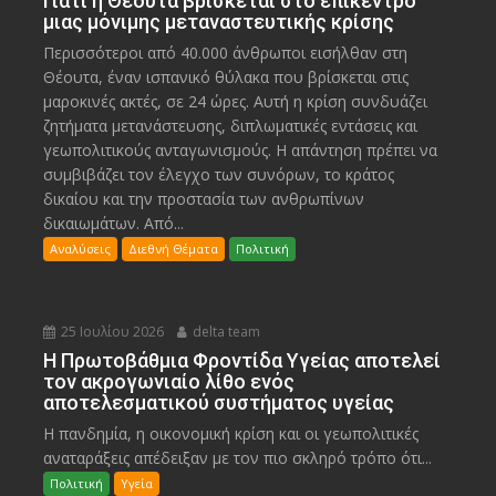
Γιατί η Θέουτα βρίσκεται στο επίκεντρο
μιας μόνιμης μεταναστευτικής κρίσης
Περισσότεροι από 40.000 άνθρωποι εισήλθαν στη
Θέουτα, έναν ισπανικό θύλακα που βρίσκεται στις
μαροκινές ακτές, σε 24 ώρες. Αυτή η κρίση συνδυάζει
ζητήματα μετανάστευσης, διπλωματικές εντάσεις και
γεωπολιτικούς ανταγωνισμούς. Η απάντηση πρέπει να
συμβιβάζει τον έλεγχο των συνόρων, το κράτος
δικαίου και την προστασία των ανθρωπίνων
δικαιωμάτων. Από...
Αναλύσεις
Διεθνή Θέματα
Πολιτική
25 Ιουλίου 2026
delta team
Η Πρωτοβάθμια Φροντίδα Υγείας αποτελεί
τον ακρογωνιαίο λίθο ενός
αποτελεσματικού συστήματος υγείας
Η πανδημία, η οικονομική κρίση και οι γεωπολιτικές
αναταράξεις απέδειξαν με τον πιο σκληρό τρόπο ότι...
Πολιτική
Υγεία