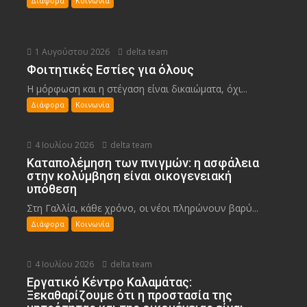
Διάφορα
Κοινωνία
1 Αυγούστου 2026
delta team
Φοιτητικές Εστίες για όλους
Η μόρφωση και η στέγαση είναι δικαιώματα, όχι...
Διάφορα
Κοινωνία
4 Ιουλίου 2026
delta team
Καταπολέμηση των πνιγμών: η ασφάλεια
στην κολύμβηση είναι οικογενειακή
υπόθεση
Στη Γαλλία, κάθε χρόνο, οι νέοι πληρώνουν βαρύ...
Διάφορα
Κοινωνία
4 Ιουλίου 2026
delta team
Εργατικό Κέντρο Καλαμάτας:
Ξεκαθαρίζουμε ότι η προστασία της