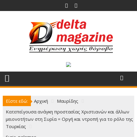
Περάστε
στο
περιεχόμενο
Είστε εδώ:
Αρχική
Μαυρίδης
Κατεπείγουσα ανάγκη προστασίας Χριστιανών και άλλων
μειονοτήτων στη Συρία = Οργή και ντροπή για το ρόλο της
Τουρκίας