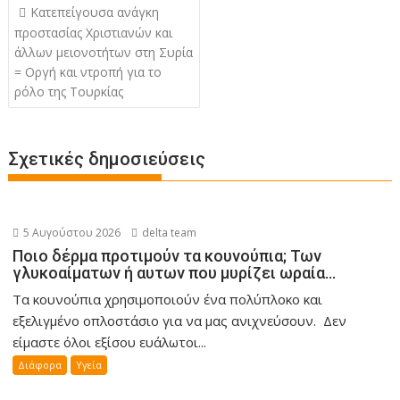
Πλοήγηση
Κατεπείγουσα ανάγκη
άρθρων
προστασίας Χριστιανών και
άλλων μειονοτήτων στη Συρία
= Οργή και ντροπή για το
ρόλο της Τουρκίας
Σχετικές δημοσιεύσεις
5 Αυγούστου 2026
delta team
Ποιο δέρμα προτιμούν τα κουνούπια; Των
γλυκοαίματων ή αυτων που μυρίζει ωραία…
Τα κουνούπια χρησιμοποιούν ένα πολύπλοκο και
εξελιγμένο οπλοστάσιο για να μας ανιχνεύσουν. Δεν
είμαστε όλοι εξίσου ευάλωτοι...
Διάφορα
Υγεία