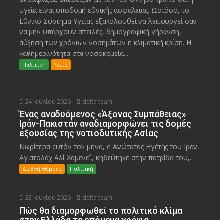
υγεία είναι υποδομή εθνικής ασφάλειας. Ωστόσο, το
Εθνικό Σύστημα Υγείας εξακολουθεί να λειτουργεί σαν
να μην υπάρχουν απειλές, δημογραφική γήρανση,
αύξηση των χρόνιων νοσημάτων ή κλιματική κρίση. Η
καθημερινότητα στα νοσοκομεία...
Πολιτική
Υγεία
24 Ιουλίου 2026
delta team
Ένας αναδυόμενος «Άξονας Συμπάθειας»
Ιράν-Πακιστάν αναδιαμορφώνει τις δομές
εξουσίας της νοτιοδυτικής Ασίας
Νωρίτερα αυτόν τον μήνα, ο Ανώτατος Ηγέτης του Ιράν,
Αγιατολάχ Αλί Χαμενεΐ, κηδεύτηκε στην πατρίδα του,...
Διεθνή Θέματα
Πολιτική
23 Ιουνίου 2026
delta team
Πώς θα διαμορφωθεί το πολιτικό κλίμα
στην Ελλάδα τα επόμενα χρόνια