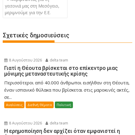
άρθρων
γειτονιά μας στη Μεσόγειο,
μεριμνούμε για την Ε.Ε.
Σχετικές δημοσιεύσεις
8 Αυγούστου 2026
delta team
Γιατί η Θέουτα βρίσκεται στο επίκεντρο μιας
μόνιμης μεταναστευτικής κρίσης
Περισσότεροι από 40.000 άνθρωποι εισήλθαν στη Θέουτα,
έναν ισπανικό θύλακα που βρίσκεται στις μαροκινές ακτές,
σε...
Αναλύσεις
Διεθνή Θέματα
Πολιτική
8 Αυγούστου 2026
delta team
Η ερημοποίηση δεν αρχίζει όταν εμφανιστεί η