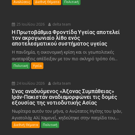
Αναλύσεις
Διεθνή Θέματα
Πολιτική
25 Ιουλίου 2026
delta team
Η Πρωτοβάθμια Φροντίδα Υγείας αποτελεί
τον ακρογωνιαίο λίθο ενός
αποτελεσματικού συστήματος υγείας
Η πανδημία, η οικονομική κρίση και οι γεωπολιτικές
αναταράξεις απέδειξαν με τον πιο σκληρό τρόπο ότι...
Πολιτική
Υγεία
24 Ιουλίου 2026
delta team
Ένας αναδυόμενος «Άξονας Συμπάθειας»
Ιράν-Πακιστάν αναδιαμορφώνει τις δομές
εξουσίας της νοτιοδυτικής Ασίας
Νωρίτερα αυτόν τον μήνα, ο Ανώτατος Ηγέτης του Ιράν,
Αγιατολάχ Αλί Χαμενεΐ, κηδεύτηκε στην πατρίδα του,...
Διεθνή Θέματα
Πολιτική