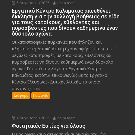
5 Αυγούστου 2026
delta team
Εργατικό Κέντρο Καλαμάτας απευθύνει
έκκληση για την συλλογή βοήθειας σε είδη
για τους κατοίκους, εθελοντές και
πυροσβέστες που δίνουν καθημερινά έναν
δύσκολο αγώνα
Οι καταστροφικές πυρκαγιές που έπληξαν και
πλήττουν τη Δυτική Αττική έχουν αφήσει πίσω τους
μεγάλες καταστροφές, με κατοίκους, εθελοντές και
πυροσβέστες να δίνουν καθημερινά έναν δύσκολο
αγώνα. Γι’ αυτό τον λόγο το Εργατικό Κέντρο
Καλαμάτας, κατόπιν επικοινωνίας με το Εργατικό
Κέντρο Ελευσίνας- Δυτικής Αττικής, το οποίο
συντονίζει την...
Διάφορα
Κοινωνία
1 Αυγούστου 2026
delta team
Φοιτητικές Εστίες για όλους
Η μόρφωση και η στέγαση είναι δικαιώματα, όχι...