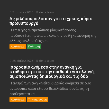
7 Ιουνίου 2026
delta team
Ας μιλήσουμε λοιπόν για το χρέος, κύριε
πρωθυπουργέ
Η επιτυχής αντιμετώπιση μίας κατάστασης
προϋποθέτει, πρώτα απ’ όλα, την ορθή κατανόησή της.
Αλλιώς, κινδυνεύεις να...
Αναλύσεις
Πολιτική
25 Μαΐου 2026
delta team
Ισορροπία ανάμεσα στην ανάγκη για
σταθερότητα και την επιθυμία για αλλαγή,
αξιοποιώντας δημιουργικά και τις δύο
Η ανθρώπινη ζωή κινείται διαρκώς ανάμεσα σε δύο
αντίρροπες αλλά εξίσου θεμελιώδεις δυνάμεις: τη
σταθερότητα και...
Αναλύσεις
Τ. Νοημοσύνη