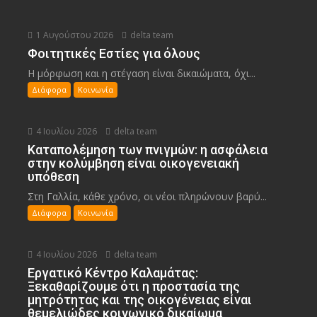
1 Αυγούστου 2026
delta team
Φοιτητικές Εστίες για όλους
Η μόρφωση και η στέγαση είναι δικαιώματα, όχι...
Διάφορα
Κοινωνία
4 Ιουλίου 2026
delta team
Καταπολέμηση των πνιγμών: η ασφάλεια
στην κολύμβηση είναι οικογενειακή
υπόθεση
Στη Γαλλία, κάθε χρόνο, οι νέοι πληρώνουν βαρύ...
Διάφορα
Κοινωνία
4 Ιουλίου 2026
delta team
Εργατικό Κέντρο Καλαμάτας:
Ξεκαθαρίζουμε ότι η προστασία της
μητρότητας και της οικογένειας είναι
θεμελιώδες κοινωνικό δικαίωμα