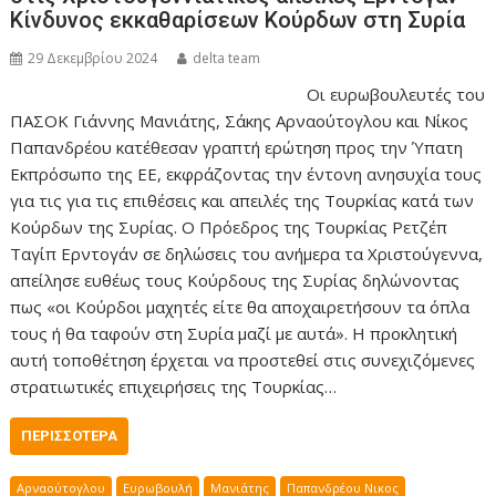
Κίνδυνος εκκαθαρίσεων Κούρδων στη Συρία
29 Δεκεμβρίου 2024
delta team
Οι ευρωβουλευτές του
ΠΑΣΟΚ Γιάννης Μανιάτης, Σάκης Αρναούτογλου και Νίκος
Παπανδρέου κατέθεσαν γραπτή ερώτηση προς την Ύπατη
Εκπρόσωπο της ΕΕ, εκφράζοντας την έντονη ανησυχία τους
για τις για τις επιθέσεις και απειλές της Τουρκίας κατά των
Κούρδων της Συρίας. Ο Πρόεδρος της Τουρκίας Ρετζέπ
Ταγίπ Ερντογάν σε δηλώσεις του ανήμερα τα Χριστούγεννα,
απείλησε ευθέως τους Κούρδους της Συρίας δηλώνοντας
πως «οι Κούρδοι μαχητές είτε θα αποχαιρετήσουν τα όπλα
τους ή θα ταφούν στη Συρία μαζί με αυτά». Η προκλητική
αυτή τοποθέτηση έρχεται να προστεθεί στις συνεχιζόμενες
στρατιωτικές επιχειρήσεις της Τουρκίας…
ΠΕΡΙΣΣΌΤΕΡΑ
Αρναούτογλου
Ευρωβουλή
Μανιάτης
Παπανδρέου Νικος