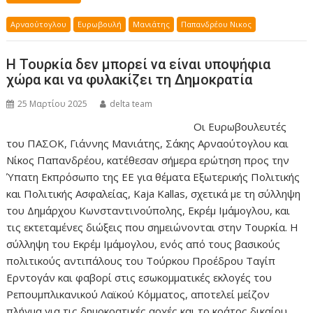
Αρναούτογλου
Ευρωβουλή
Μανιάτης
Παπανδρέου Νικος
Η Τουρκία δεν μπορεί να είναι υποψήφια
χώρα και να φυλακίζει τη Δημοκρατία
25 Μαρτίου 2025
delta team
Οι Ευρωβουλευτές
του ΠΑΣΟΚ, Γιάννης Μανιάτης, Σάκης Αρναούτογλου και
Νίκος Παπανδρέου, κατέθεσαν σήμερα ερώτηση προς την
Ύπατη Εκπρόσωπο της ΕΕ για θέματα Εξωτερικής Πολιτικής
και Πολιτικής Ασφαλείας, Kaja Kallas, σχετικά με τη σύλληψη
του Δημάρχου Κωνσταντινούπολης, Εκρέμ Ιμάμογλου, και
τις εκτεταμένες διώξεις που σημειώνονται στην Τουρκία. Η
σύλληψη του Εκρέμ Ιμάμογλου, ενός από τους βασικούς
πολιτικούς αντιπάλους του Τούρκου Προέδρου Ταγίπ
Ερντογάν και φαβορί στις εσωκομματικές εκλογές του
Ρεπουμπλικανικού Λαϊκού Κόμματος, αποτελεί μείζον
πλήγμα για τις δημοκρατικές αρχές και το κράτος δικαίου