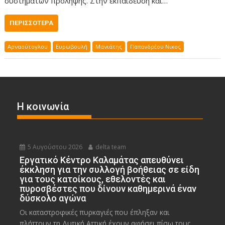
συστημάτων πρόληψης. Στην εκπαίδευση και…
ΠΕΡΙΣΣΌΤΕΡΑ
Αρναούτογλου
Ευρωβουλή
Μανιάτης
Παπανδρέου Νικος
Η κοινωνία
5 Αυγούστου 2026
delta team
Εργατικό Κέντρο Καλαμάτας απευθύνει
έκκληση για την συλλογή βοήθειας σε είδη
για τους κατοίκους, εθελοντές και
πυροσβέστες που δίνουν καθημερινά έναν
δύσκολο αγώνα
Οι καταστροφικές πυρκαγιές που έπληξαν και
πλήττουν τη Δυτική Αττική έχουν αφήσει πίσω τους