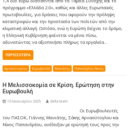
1,4 δισ. ευρώ διατίθενται από τα Ταμεία Συνοχής και το
πρόγραμμα «Ελλάδα 2.0», καθώς και άλλες Ευρωπαϊκές
πρωτοβουλίες, για δράσεις που αφορούν την πρόληψη
καταστροφών και την προστασία των πολιτών από την
κλιματική αλλαγή. Ωστόσο, ενώ η Ευρώπη δείχνει το δρόμο,
η Ελληνική Κυβέρνηση φαίνεται να μένει πίσω,
αδυνατώντας να αξιοποιήσει πλήρως τα εργαλεία…
ΠΕΡΙΣΣΌΤΕΡΑ
Αρναούτογλου
Ευρωβουλή
Μανιάτης
Παπανδρέου Νικος
Η Μελισσοκομία σε Κρίση. Ερώτηση στην
Ευρωβουλή
10 Ιανουαρίου 2025
delta team
Οι Ευρωβουλευτές
του ΠΑΣΟΚ, Γιάννης Μανιάτης, Σάκης Αρναούτογλου και
Νίκος Παπανδρέου, ανέδειξαν με ερώτησή τους προς την