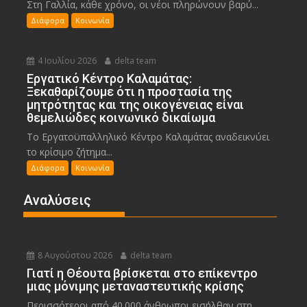
Στη Γαλλία, κάθε χρόνο, οι νέοι πληρώνουν βαρύ...
Διάφορα
Κοινωνία
4 Ιουλίου 2026
delta team
Εργατικό Κέντρο Καλαμάτας:
Ξεκαθαρίζουμε ότι η προστασία της
μητρότητας και της οικογένειας είναι
θεμελιώδες κοινωνικό δικαίωμα
Το Εργατοϋπαλληλικό Κέντρο Καλαμάτας αναδεικνύει
το κρίσιμο ζήτημα...
Διάφορα
Κοινωνία
Αναλύσεις
8 Αυγούστου 2026
delta team
Γιατί η Θέουτα βρίσκεται στο επίκεντρο
μιας μόνιμης μεταναστευτικής κρίσης
Περισσότεροι από 40.000 άνθρωποι εισήλθαν στη