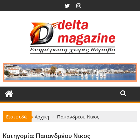
Περάστε
στο
περιεχόμενο
Είστε εδώ:
Αρχική
Παπανδρέου Νικος
Κατηγορία:
Παπανδρέου Νικος