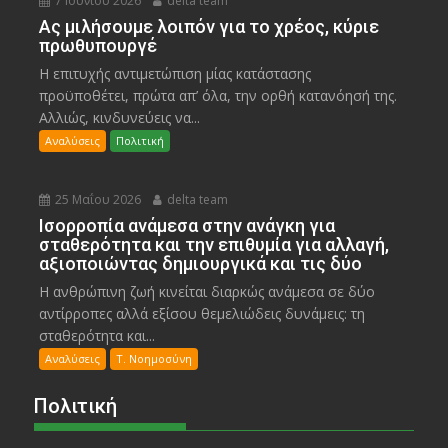
7 Ιουνίου 2026
delta team
Ας μιλήσουμε λοιπόν για το χρέος, κύριε
πρωθυπουργέ
Η επιτυχής αντιμετώπιση μίας κατάστασης
προϋποθέτει, πρώτα απ’ όλα, την ορθή κατανόησή της.
Αλλιώς, κινδυνεύεις να...
Αναλύσεις
Πολιτική
25 Μαΐου 2026
delta team
Ισορροπία ανάμεσα στην ανάγκη για
σταθερότητα και την επιθυμία για αλλαγή,
αξιοποιώντας δημιουργικά και τις δύο
Η ανθρώπινη ζωή κινείται διαρκώς ανάμεσα σε δύο
αντίρροπες αλλά εξίσου θεμελιώδεις δυνάμεις: τη
σταθερότητα και...
Αναλύσεις
Τ. Νοημοσύνη
Πολιτική