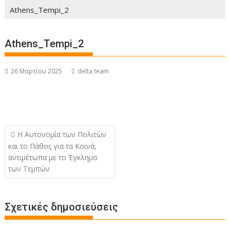
Athens_Tempi_2
Athens_Tempi_2
26 Μαρτίου 2025
delta team
Πλοήγηση
Η Αυτονομία των Πολιτών
άρθρων
και το Πάθος για τα Κοινά,
αντιμέτωπα με το Έγκλημα
των Τεμπών
Σχετικές δημοσιεύσεις