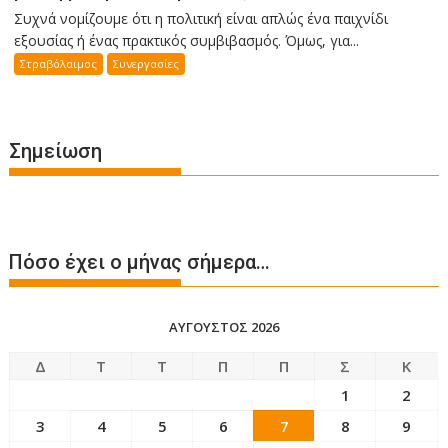
Συχνά νομίζουμε ότι η πολιτική είναι απλώς ένα παιχνίδι
εξουσίας ή ένας πρακτικός συμβιβασμός. Όμως, για...
Στραβόλαιμος
Συνεργασίες
Σημείωση
Πόσο έχει ο μήνας σήμερα…
ΑΎΓΟΥΣΤΟΣ 2026
Δ
Τ
Τ
Π
Π
Σ
Κ
1
2
3
4
5
6
7
8
9