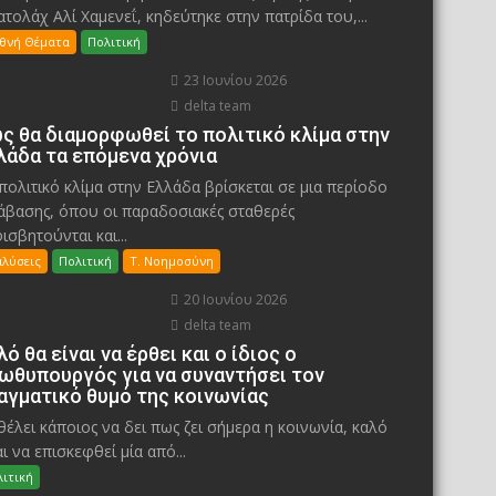
ατολάχ Αλί Χαμενεΐ, κηδεύτηκε στην πατρίδα του,...
εθνή Θέματα
Πολιτική
23 Ιουνίου 2026
delta team
ς θα διαμορφωθεί το πολιτικό κλίμα στην
λάδα τα επόμενα χρόνια
πολιτικό κλίμα στην Ελλάδα βρίσκεται σε μια περίοδο
άβασης, όπου οι παραδοσιακές σταθερές
ισβητούνται και...
αλύσεις
Πολιτική
Τ. Νοημοσύνη
20 Ιουνίου 2026
delta team
λό θα είναι να έρθει και ο ίδιος ο
ωθυπουργός για να συναντήσει τον
αγματικό θυμό της κοινωνίας
θέλει κάποιος να δει πως ζει σήμερα η κοινωνία, καλό
αι να επισκεφθεί μία από...
ιτική