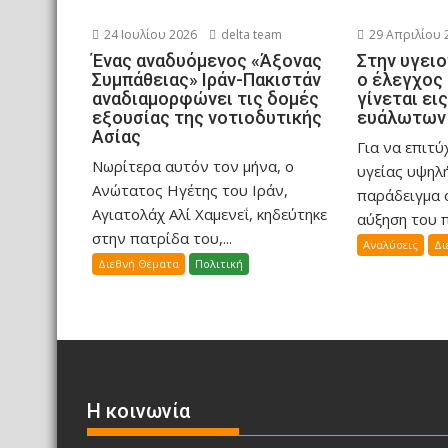
24 Ιουλίου 2026
delta team
29 Απριλίου 
Ένας αναδυόμενος «Άξονας
Στην υγειο
Συμπάθειας» Ιράν-Πακιστάν
ο έλεγχος
αναδιαμορφώνει τις δομές
γίνεται ει
εξουσίας της νοτιοδυτικής
ευάλωτων
Ασίας
Για να επιτ
Νωρίτερα αυτόν τον μήνα, ο
υγείας υψηλ
Ανώτατος Ηγέτης του Ιράν,
παράδειγμα 
Αγιατολάχ Αλί Χαμενεΐ, κηδεύτηκε
αύξηση του π
στην πατρίδα του,...
Αναλύσεις
Δι
Διεθνή Θέματα
Πολιτική
Η κοινωνία