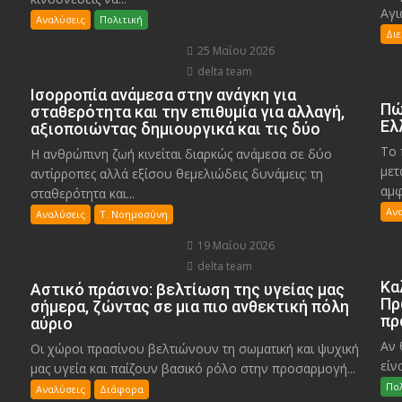
Αγι
Αναλύσεις
Πολιτική
Δι
25 Μαΐου 2026
delta team
Ισορροπία ανάμεσα στην ανάγκη για
Πώ
σταθερότητα και την επιθυμία για αλλαγή,
Ελ
αξιοποιώντας δημιουργικά και τις δύο
Το 
Η ανθρώπινη ζωή κινείται διαρκώς ανάμεσα σε δύο
μετ
αντίρροπες αλλά εξίσου θεμελιώδεις δυνάμεις: τη
αμφ
σταθερότητα και...
Αν
Αναλύσεις
Τ. Νοημοσύνη
19 Μαΐου 2026
delta team
Κα
Αστικό πράσινο: βελτίωση της υγείας μας
Πρ
σήμερα, ζώντας σε μια πιο ανθεκτική πόλη
πρ
αύριο
Αν 
Οι χώροι πρασίνου βελτιώνουν τη σωματική και ψυχική
είν
μας υγεία και παίζουν βασικό ρόλο στην προσαρμογή...
Πολ
Αναλύσεις
Διάφορα