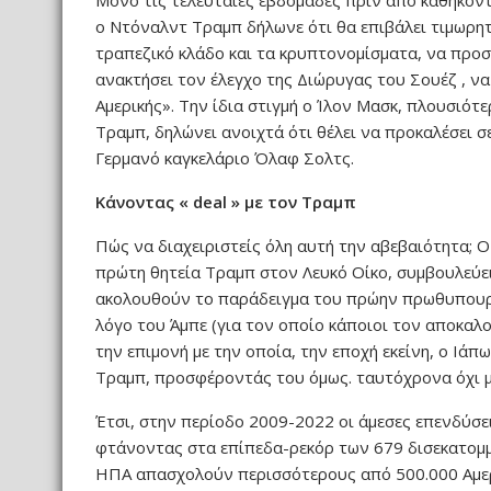
Μόνο τις τελευταίες εβδομάδες πριν από καθήκοντα
ο Ντόναλντ Τραμπ δήλωνε ότι θα επιβάλει τιμωρητ
τραπεζικό κλάδο και τα κρυπτονομίσματα, να προσαρ
ανακτήσει τον έλεγχο της Διώρυγας του Σουέζ , ν
Αμερικής». Την ίδια στιγμή ο Ίλον Μασκ, πλουσιό
Τραμπ, δηλώνει ανοιχτά ότι θέλει να προκαλέσει 
Γερμανό καγκελάριο Όλαφ Σολτς.
Κάνοντας « deal » με τον Τραμπ
Πώς να διαχειριστείς όλη αυτή την αβεβαιότητα; 
πρώτη θητεία Τραμπ στον Λευκό Οίκο, συμβουλεύει 
ακολουθούν το παράδειγμα του πρώην πρωθυπουργο
λόγο του Άμπε (για τον οποίο κάποιοι τον αποκαλ
την επιμονή με την οποία, την εποχή εκείνη, ο Ι
Τραμπ, προσφέροντάς του όμως. ταυτόχρονα όχι μό
Έτσι, στην περίοδο 2009-2022 οι άμεσες επενδύσε
φτάνοντας στα επίπεδα-ρεκόρ των 679 δισεκατομμυ
ΗΠΑ απασχολούν περισσότερους από 500.000 Αμερι