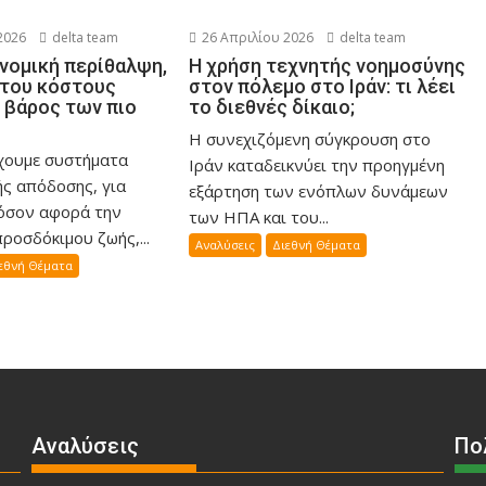
2026
delta team
26 Απριλίου 2026
delta team
νομική περίθαλψη,
Η χρήση τεχνητής νοημοσύνης
 του κόστους
στον πόλεμο στο Ιράν: τι λέει
ς βάρος των πιο
το διεθνές δίκαιο;
Η συνεχιζόμενη σύγκρουση στο
ύχουμε συστήματα
Ιράν καταδεικνύει την προηγμένη
ής απόδοσης, για
εξάρτηση των ενόπλων δυνάμεων
όσον αφορά την
των ΗΠΑ και του...
ροσδόκιμου ζωής,...
Αναλύσεις
Διεθνή Θέματα
εθνή Θέματα
Αναλύσεις
Πο