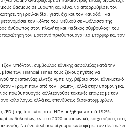
 (για να μην ανατρέξουμε σε παλαιότερες επικές δηλώσεις),
ικούς δασμούς σε Ευρώπη και Κίνα, να απορρυθμίσει τον
τήσει τη Γροιλανδία , γιατί όχι και τον Καναδά. , να
α μετονομάσει τον Κόλπο του Μεξικού σε «Θάλασσα της
τερος άνθρωπος στον πλανήτη και «ειδικός σύμβουλος» του
σε παραίτηση τον Βρετανό πρωθυπουργό Κιρ Στάρμερ και τον
Ο Τζον Μπόλτον, σύμβουλος εθνικής ασφαλείας κατά την
μέσω των Financial Times τους ξένους ηγέτες να
ύ της Ιαπωνίας Σίντζο Άμπε. Όχι βέβαια στον εθνικιστικό
ούσαν «Τραμπ πριν από τον Τραμπ»), αλλά στην υπομονή και
άπωνας πρωθυπουργός καλλιεργούσε τακτικές επαφές με τον
νο καλά λόγια, αλλά και επενδύσεις δισεκατομμυρίων.
ις (FDI) της Ιαπωνίας στις ΗΠΑ αυξήθηκαν κατά 182%,
ρίων δολαρίων, ενώ το 2020 οι ιαπωνικές επιχειρήσεις στις
κανούς. Να ένα deal που σίγουρα ενδιαφέρει τον dealmaker