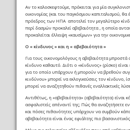
ε
Αν το καλοσκεφτούμε, πρόκειται για μία συγκλονισ
ί
οικονομίας (και του παγκόσμιου καπιταλισμού, θα 
πρόεδρος των ΗΠΑ αποτελεί τον μεγαλύτερο κίνδυν
τ
περί δασμών προκαλεί αβεβαιότητα , η οποία αντα
ε
προκαλείται έλλειψη «καυσίμων» για την οικονομικ
Ο « κίνδυνος » και η « αβεβαιότητα »
Για τους οικονομολόγους η αβεβαιότητα μπροστά σ
κίνδυνο καθαυτό. Διότι ο «κίνδυνος» (ρίσκο) είναι
για το οποίο υπάρχουν ή μπορούν να βρεθούν συγ
κινδύνου» μπορεί να εκλογικεύσεις τον κίνδυνο, ί
μπορεί να αναζητηθούν πιθανές εναλλακτικές λύσει
Αντιθέτως, η «αβεβαιότητα» (αβεβαιότητα) είναι κ
ασφαλιστείς απέναντί ​​της; Πώς θα αναζητήσετε εν
και πόσες πιθανότητες υπάρχουν να συμβούν κάποτε
αβεβαιότητα είναι ένας εφιάλτης πιο βασανιστικό