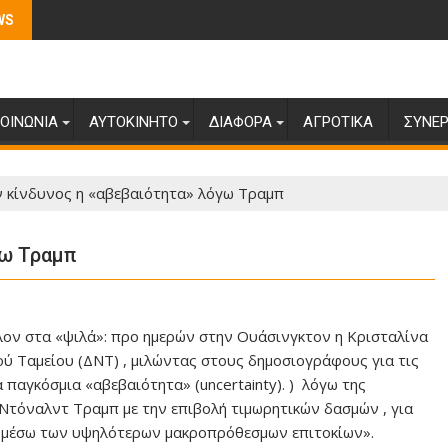
WS
ΟΙΝΩΝΊΑ
ΑΥΤΟΚΊΝΗΤΟ
ΔΙΆΦΟΡΑ
ΑΓΡΟΤΙΚΆ
ΣΥΝΕΡ
 κίνδυνος η «αβεβαιότητα» λόγω Τραμπ
γω Τραμπ
λον στα «ψιλά»: προ ημερών στην Ουάσινγκτον η Κρισταλίνα
ού Ταμείου (ΔΝΤ) , μιλώντας στους δημοσιογράφους για τις
 παγκόσμια «αβεβαιότητα» (uncertainty). ) λόγω της
 Ντόναλντ Τραμπ με την επιβολή τιμωρητικών δασμών , για
ι μέσω των υψηλότερων μακροπρόθεσμων επιτοκίων».