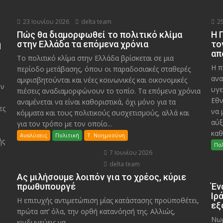
23 Ιουνίου 2026
delta team
25
Πώς θα διαμορφωθεί το πολιτικό κλίμα
Η 
η
στην Ελλάδα τα επόμενα χρόνια
το
απ
Το πολιτικό κλίμα στην Ελλάδα βρίσκεται σε μια
Η π
περίοδο μετάβασης, όπου οι παραδοσιακές σταθερές
ανα
αμφισβητούνται και νέες κοινωνικές και οικονομικές
υν
υγε
πιέσεις αναδιαμορφώνουν το τοπίο. Τα επόμενα χρόνια
Εθν
αναμένεται να είναι καθοριστικά, όχι μόνο για τα
ες
να 
κόμματα και τους πολιτικούς συσχετισμούς, αλλά και
αύξ
για τον τρόπο με τον οποίο...
καθ
Αναλύσεις
Πολιτική
Τ. Νοημοσύνη
ής
Πολ
7 Ιουνίου 2026
delta team
Ας μιλήσουμε λοιπόν για το χρέος, κύριε
πρωθυπουργέ
Έν
Ιρ
Η επιτυχής αντιμετώπιση μίας κατάστασης προϋποθέτει,
εξ
πρώτα απ’ όλα, την ορθή κατανόησή της. Αλλιώς,
Νωρ
κινδυνεύεις να...