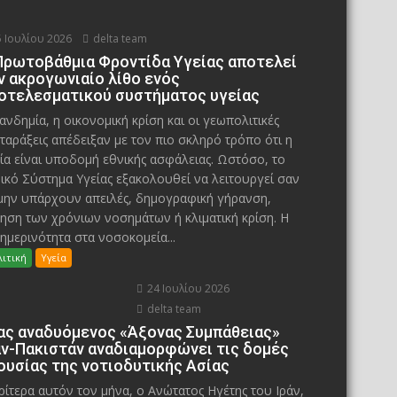
 Ιουλίου 2026
delta team
Πρωτοβάθμια Φροντίδα Υγείας αποτελεί
ν ακρογωνιαίο λίθο ενός
οτελεσματικού συστήματος υγείας
ανδημία, η οικονομική κρίση και οι γεωπολιτικές
ταράξεις απέδειξαν με τον πιο σκληρό τρόπο ότι η
ία είναι υποδομή εθνικής ασφάλειας. Ωστόσο, το
ικό Σύστημα Υγείας εξακολουθεί να λειτουργεί σαν
μην υπάρχουν απειλές, δημογραφική γήρανση,
ηση των χρόνιων νοσημάτων ή κλιματική κρίση. Η
ημερινότητα στα νοσοκομεία...
ιτική
Υγεία
24 Ιουλίου 2026
delta team
ας αναδυόμενος «Άξονας Συμπάθειας»
άν-Πακιστάν αναδιαμορφώνει τις δομές
ουσίας της νοτιοδυτικής Ασίας
ίτερα αυτόν τον μήνα, ο Ανώτατος Ηγέτης του Ιράν,