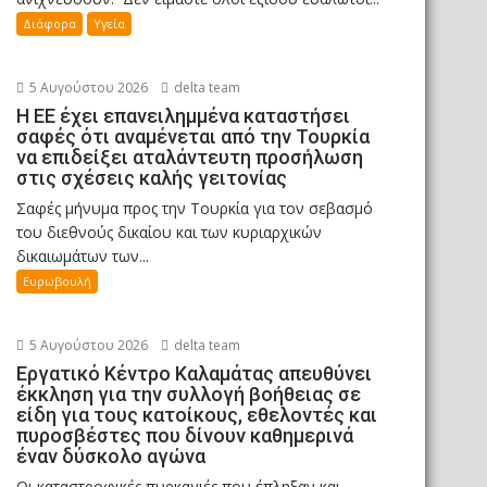
Διάφορα
Υγεία
5 Αυγούστου 2026
delta team
Η ΕΕ έχει επανειλημμένα καταστήσει
σαφές ότι αναμένεται από την Τουρκία
να επιδείξει αταλάντευτη προσήλωση
στις σχέσεις καλής γειτονίας
Σαφές μήνυμα προς την Τουρκία για τον σεβασμό
του διεθνούς δικαίου και των κυριαρχικών
δικαιωμάτων των...
Ευρωβουλή
5 Αυγούστου 2026
delta team
Εργατικό Κέντρο Καλαμάτας απευθύνει
έκκληση για την συλλογή βοήθειας σε
είδη για τους κατοίκους, εθελοντές και
πυροσβέστες που δίνουν καθημερινά
έναν δύσκολο αγώνα
Οι καταστροφικές πυρκαγιές που έπληξαν και