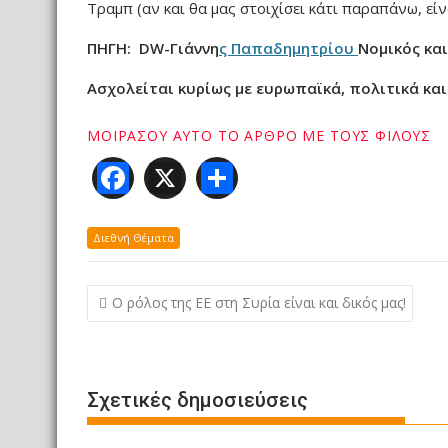
Τραμπ (αν και θα μας στοιχίσει κάτι παραπάνω, είν
ΠΗΓΗ: DW-Γιάννη
ς Παπαδημητρίου
Νομικός κα
Ασχολείται κυρίως με ευρωπαϊκά, πολιτικά και
F
X
Μ
ac
οι
e
ρ
Διεθνή Θέματα
b
α
Πλοήγηση
o
σ
O ρόλος της ΕΕ στη Συρία είναι και δικός μας!
άρθρων
o
τε
k
ίτ
ε
Σχετικές δημοσιεύσεις