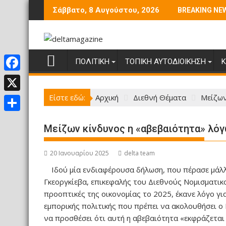
Περάστε
Σάββατο, 8 Αυγούστου, 2026
BREAKING NE
στο
περιεχόμενο
ΠΟΛΙΤΙΚΉ
ΤΟΠΙΚΉ ΑΥΤΟΔΙΟΊΚΗΣΗ
Κ
F
a
Είστε εδώ:
Αρχική
Διεθνή Θέματα
Μείζων
X
c
Μ
e
Μείζων κίνδυνος η «αβεβαιότητα» λό
ο
b
ι
20 Ιανουαρίου 2025
delta team
o
ρ
Ιδού μία ενδιαφέρουσα δήλωση, που πέρασε μάλ
o
Γκεοργκίεβα, επικεφαλής του Διεθνούς Νομισματικ
α
k
προοπτικές της οικονομίας το 2025, έκανε λόγο για
σ
εμπορικής πολιτικής που πρέπει να ακολουθήσει ο
τ
να προσθέσει ότι αυτή η αβεβαιότητα «εκφράζετα